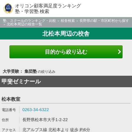
オリコン顧客満足度ランキング
塾・学習塾 検索
塾、スクールのランキング・比較
校舎検索
長野県の駅・市区町村から探す
北松本周辺の校舎一覧
北松本周辺の校舎
目的から絞り込む
大学受験： 集団塾
の絞り込み
甲斐ゼミナール
松本教室
0263-34-6322
長野県松本市大手1-2-22
北アルプス線 北松本より 徒歩 約6分