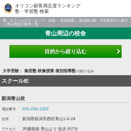
オリコン顧客満足度ランキング
塾・学習塾 検索
塾、スクールのランキング・比較
校舎検索
新潟県の駅・市区町村から探す
青山周辺の校舎一覧
青山周辺の校舎
目的から絞り込む
大学受験： 集団塾 映像授業 個別指導塾
の絞り込み
スクールIE
新潟青山校
025-234-1320
新潟県新潟市西区青山1-6-24
JR越後線 青山より 徒歩 約7分