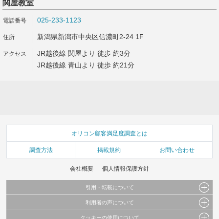
関屋教室
025-233-1123
新潟県新潟市中央区信濃町2-24 1F
JR越後線 関屋より 徒歩 約3分
JR越後線 青山より 徒歩 約21分
オリコン顧客満足度調査とは
調査方法
掲載規約
お問い合わせ
会社概要
個人情報保護方針
引用・転載について
利用者の声について
当サイトで公開されている情報（文字、写真、イラスト、画像データ等）及びこれらの配
置・編集および構造などについての著作権は株式会社oricon MEに帰属しております。
クッキーの使用について