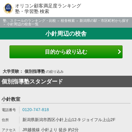
オリコン顧客満足度ランキング
塾・学習塾 検索
塾、スクールのランキング・比較
校舎検索
新潟県の駅・市区町村から探す
小針周辺の校舎一覧
小針周辺の校舎
目的から絞り込む
大学受験： 個別指導塾
の絞り込み
個別指導塾スタンダード
小針教室
0120-747-818
新潟県新潟市西区小針上山12-9 ジョイフル上山2F
JR越後線 小針より 徒歩 約2分