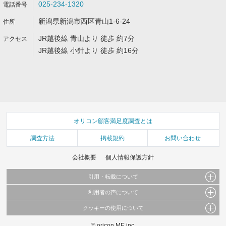
025-234-1320
新潟県新潟市西区青山1-6-24
JR越後線 青山より 徒歩 約7分
JR越後線 小針より 徒歩 約16分
オリコン顧客満足度調査とは
調査方法
掲載規約
お問い合わせ
会社概要
個人情報保護方針
引用・転載について
利用者の声について
当サイトで公開されている情報（文字、写真、イラスト、画像データ等）及びこれらの配
置・編集および構造などについての著作権は株式会社oricon MEに帰属しております。
クッキーの使用について
当サイトに掲載している内容はすべてサービスの利用者が提出された見解・感想です。
これらの情報を権利者の許可なく無断転載・複製などの二次利用を行うことは固く禁じて
弊社が内容について正確性を含め一切保証するものではありません。
おります。
© oricon ME inc.
このサイトでは Cookie を使用して、ユーザーに合わせたコンテンツや広告の表示、ソー