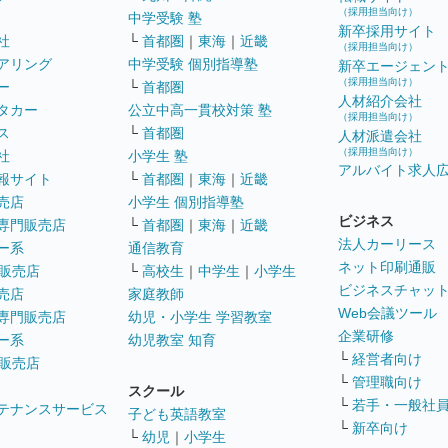
（採用担当向け）
中学受験 塾
新卒採用サイト
社
└
首都圏
｜
東海
｜
近畿
（採用担当向け）
アリング
中学受験 個別指導塾
新卒エージェン
（採用担当向け）
ー
└
首都圏
人材紹介会社
タカー
公立中高一貫校対策 塾
（採用担当向け）
ス
└
首都圏
人材派遣会社
（採用担当向け）
社
小学生 塾
アルバイト求人
報サイト
└
首都圏
｜
東海
｜
近畿
売店
小学生 個別指導塾
ビジネス
専門販売店
└
首都圏
｜
東海
｜
近畿
法人カーリース
ー系
通信教育
ネット印刷通販
販売店
└
高校生
｜
中学生
｜
小学生
ビジネスチャッ
売店
家庭教師
Web会議ツール
専門販売店
幼児・小学生 学習教室
企業研修
ー系
幼児教室 知育
└
経営者向け
販売店
└
管理職向け
スクール
└
若手・一般社
テナンスサービス
子ども英語教室
└
新卒向け
└
幼児
｜
小学生