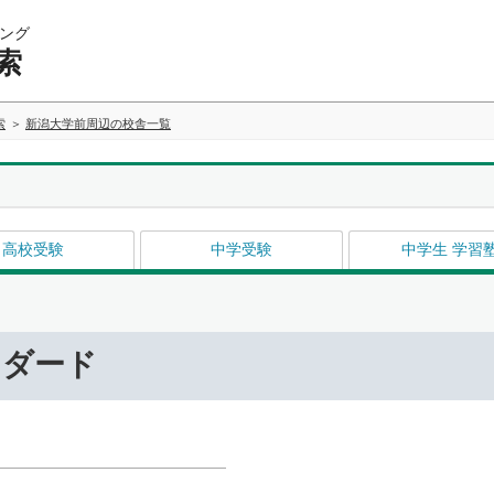
ング
索
索
新潟大学前周辺の校舎一覧
高校受験
中学受験
中学生 学習
ンダード