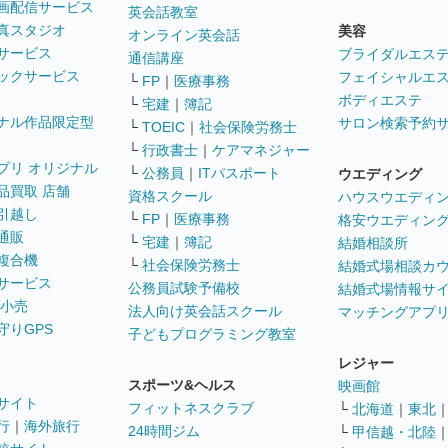
画配信サービス
英会話教室
真スタジオ
美容
オンライン英会話
サービス
ブライダルエス
通信講座
ックサービス
フェイシャルエ
└
FP
｜
医療事務
ボディエステ
└
宅建
｜
簿記
ナル作品限定型
サロン検索予約
└
TOEIC
｜
社会保険労務士
└
行政書士
｜
ケアマネジャー
プリ オリジナル
└
公務員
｜
ITパスポート
ウエディング
品買取 店舗
資格スクール
ハウスウエディ
引越し
└
FP
｜
医療事務
格安ウエディン
通販
└
宅建
｜
簿記
結婚相談所
複合機
└
社会保険労務士
結婚式場相談カ
サービス
公務員試験予備校
結婚式場情報サ
 小売
法人向け英会話スクール
マッチングアプ
守りGPS
子どもプログラミング教室
レジャー
スポーツ&ヘルス
映画館
サイト
フィットネスクラブ
└
北海道
｜
東北
行
｜
海外旅行
24時間ジム
└
甲信越・北陸