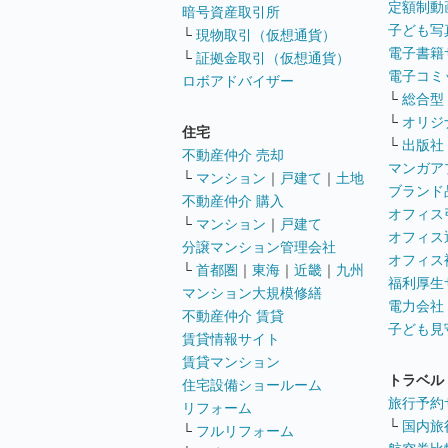
定額制動
暗号資産取引所
子ども写
└
現物取引（仮想通貨）
電子書籍
└
証拠金取引（仮想通貨）
電子コミ
ロボアドバイザー
└
総合型
└
オリジ
住宅
└
出版社
不動産仲介 売却
マンガア
└
マンション
｜
戸建て
｜
土地
ブランド
不動産仲介 購入
オフィス
└
マンション
｜
戸建て
オフィス
分譲マンション管理会社
オフィス
└
首都圏
｜
東海
｜
近畿
｜
九州
福利厚生
マンション大規模修繕
電力会社
不動産仲介 賃貸
子ども見
賃貸情報サイト
賃貸マンション
トラベル
住宅設備ショールーム
旅行予約
リフォーム
└
国内旅
└
フルリフォーム