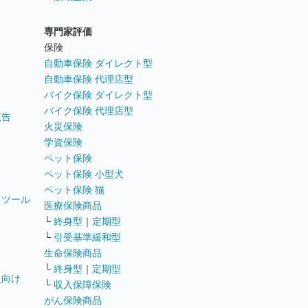
専門家評価
ト
保険
自動車保険 ダイレクト型
自動車保険 代理店型
バイク保険 ダイレクト型
バイク保険 代理店型
広告
火災保険
学資保険
ペット保険
ペット保険 小型犬
ペット保険 猫
トツール
医療保険商品
└
終身型
｜
定期型
└
引受基準緩和型
生命保険商品
└
終身型
｜
定期型
員向け
└
収入保障保険
がん保険商品