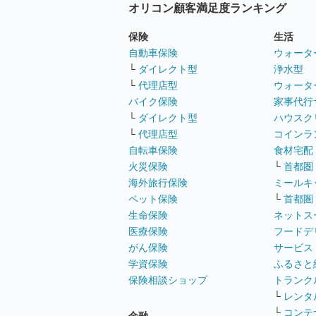
オリコン顧客満足度ランキング
保険
生活
自動車保険
ウォータ
└
ダイレクト型
浄水型
└
代理店型
ウォータ
バイク保険
家事代行
└
ダイレクト型
ハウスク
└
代理店型
コインラ
自転車保険
食材宅配
火災保険
└
首都圏
海外旅行保険
ミールキ
ペット保険
└
首都圏
生命保険
ネットス
医療保険
フードデ
がん保険
サービス
学資保険
ふるさと
保険相談ショップ
トランク
└
レンタ
└
コンテ