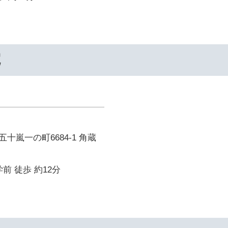
院
十嵐一の町6684-1 角蔵
前 徒歩 約12分