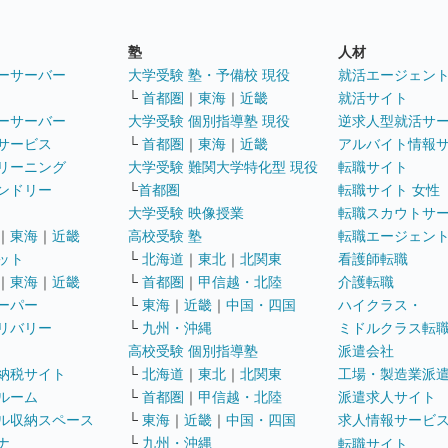
塾
人材
ーサーバー
大学受験 塾・予備校 現役
就活エージェン
└
首都圏
｜
東海
｜
近畿
就活サイト
ーサーバー
大学受験 個別指導塾 現役
逆求人型就活サ
サービス
└
首都圏
｜
東海
｜
近畿
アルバイト情報
リーニング
大学受験 難関大学特化型 現役
転職サイト
ンドリー
└
首都圏
転職サイト 女性
大学受験 映像授業
転職スカウトサ
｜
東海
｜
近畿
高校受験 塾
転職エージェン
ット
└
北海道
｜
東北
｜
北関東
看護師転職
｜
東海
｜
近畿
└
首都圏
｜
甲信越・北陸
介護転職
ーパー
└
東海
｜
近畿
｜
中国・四国
ハイクラス・
リバリー
└
九州・沖縄
ミドルクラス転
高校受験 個別指導塾
派遣会社
納税サイト
└
北海道
｜
東北
｜
北関東
工場・製造業派
ルーム
└
首都圏
｜
甲信越・北陸
派遣求人サイト
ル収納スペース
└
東海
｜
近畿
｜
中国・四国
求人情報サービ
ナ
└
九州・沖縄
転職サイト