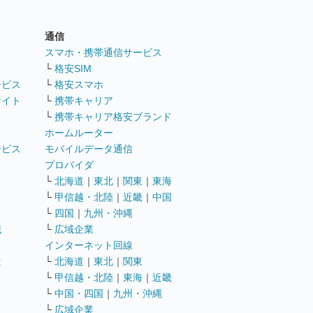
通信
ト
スマホ・携帯通信サービス
└
格安SIM
ービス
└
格安スマホ
サイト
└
携帯キャリア
└
携帯キャリア格安ブランド
ホームルーター
ービス
モバイルデータ通信
ト
プロバイダ
└
北海道
｜
東北
｜
関東
｜
東海
└
甲信越・北陸
｜
近畿
｜
中国
└
四国
｜
九州・沖縄
職
└
広域企業
インターネット回線
遣
└
北海道
｜
東北
｜
関東
└
甲信越・北陸
｜
東海
｜
近畿
ス
└
中国・四国
｜
九州・沖縄
└
広域企業