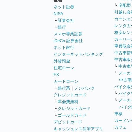
金融
└
宅配型
ネット証券
引越し会
NISA
カーシェ
└
証券会社
レンタカ
└
銀行
格安レン
スマホ専業証券
カーリー
iDeCo 証券会社
車買取会
ネット銀行
中古車情
インターネットバンキング
中古車販
外貨預金
└
中古車
住宅ローン
└
メーカ
FX
中古車
カードローン
バイク販
└
銀行系
｜
ノンバンク
└
バイク
クレジットカード
└
メーカ
└
年会費無料
バイク
└
クレジットカード
車検
└
ゴールドカード
カーメン
デビットカード
カフェ
キャッシュレス決済アプリ