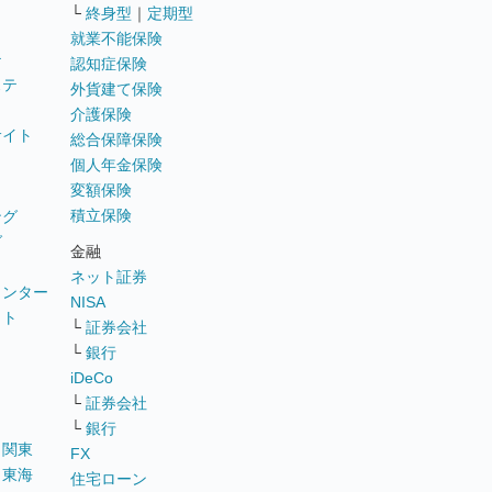
└
終身型
｜
定期型
就業不能保険
テ
認知症保険
ステ
外貨建て保険
介護保険
サイト
総合保障保険
個人年金保険
変額保険
積立保険
ング
グ
金融
ネット証券
ウンター
NISA
イト
└
証券会社
リ
└
銀行
iDeCo
└
証券会社
└
銀行
｜
関東
FX
｜
東海
住宅ローン