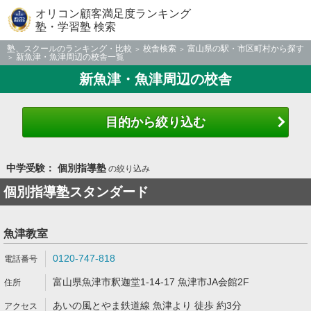
オリコン顧客満足度ランキング
塾・学習塾 検索
塾、スクールのランキング・比較
校舎検索
富山県の駅・市区町村から探す
新魚津・魚津周辺の校舎一覧
新魚津・魚津周辺の校舎
目的から絞り込む
中学受験： 個別指導塾
の絞り込み
個別指導塾スタンダード
魚津教室
0120-747-818
富山県魚津市釈迦堂1-14-17 魚津市JA会館2F
あいの風とやま鉄道線 魚津より 徒歩 約3分