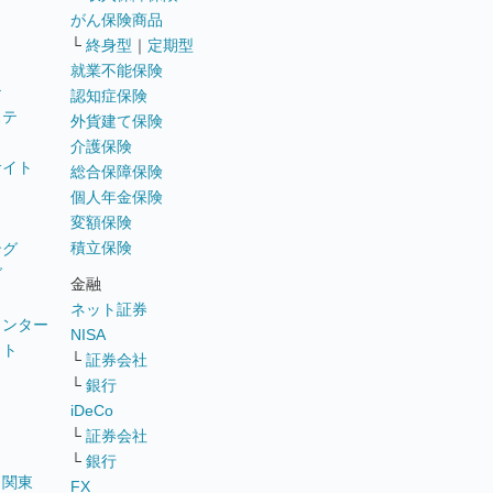
がん保険商品
└
終身型
｜
定期型
就業不能保険
テ
認知症保険
ステ
外貨建て保険
介護保険
サイト
総合保障保険
個人年金保険
変額保険
積立保険
ング
グ
金融
ネット証券
ウンター
NISA
イト
└
証券会社
リ
└
銀行
iDeCo
└
証券会社
└
銀行
｜
関東
FX