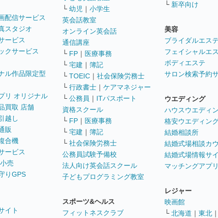
└
新卒向け
└
幼児
｜
小学生
画配信サービス
英会話教室
真スタジオ
美容
オンライン英会話
サービス
ブライダルエス
通信講座
ックサービス
フェイシャルエ
└
FP
｜
医療事務
ボディエステ
└
宅建
｜
簿記
ナル作品限定型
サロン検索予約
└
TOEIC
｜
社会保険労務士
└
行政書士
｜
ケアマネジャー
プリ オリジナル
└
公務員
｜
ITパスポート
ウエディング
品買取 店舗
資格スクール
ハウスウエディ
引越し
└
FP
｜
医療事務
格安ウエディン
通販
└
宅建
｜
簿記
結婚相談所
複合機
└
社会保険労務士
結婚式場相談カ
サービス
公務員試験予備校
結婚式場情報サ
 小売
法人向け英会話スクール
マッチングアプ
守りGPS
子どもプログラミング教室
レジャー
スポーツ&ヘルス
映画館
サイト
フィットネスクラブ
└
北海道
｜
東北