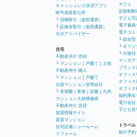
カフェ
キャッシュレス決済アプリ
定額制動
暗号資産取引所
子ども写
└
現物取引（仮想通貨）
電子書籍
└
証拠金取引（仮想通貨）
電子コミ
ロボアドバイザー
└
総合型
└
オリジ
住宅
└
出版社
不動産仲介 売却
マンガア
└
マンション
｜
戸建て
｜
土地
ブランド
不動産仲介 購入
オフィス
└
マンション
｜
戸建て
オフィス
分譲マンション管理会社
オフィス
└
首都圏
｜
東海
｜
近畿
｜
九州
福利厚生
マンション大規模修繕
電力会社
不動産仲介 賃貸
子ども見
賃貸情報サイト
賃貸マンション
トラベル
住宅設備ショールーム
旅行予約
リフォーム