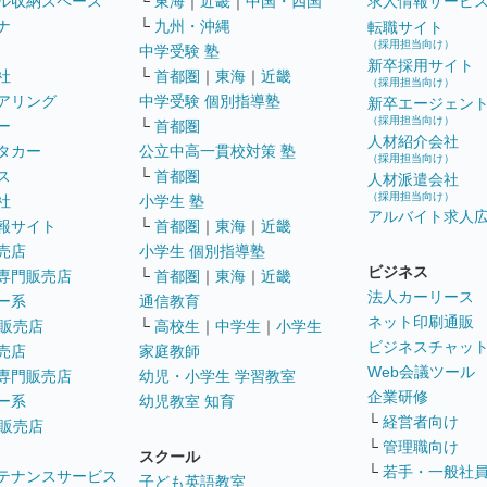
ル収納スペース
└
東海
｜
近畿
｜
中国・四国
求人情報サービ
ナ
└
九州・沖縄
転職サイト
（採用担当向け）
中学受験 塾
新卒採用サイト
社
└
首都圏
｜
東海
｜
近畿
（採用担当向け）
アリング
中学受験 個別指導塾
新卒エージェン
（採用担当向け）
ー
└
首都圏
人材紹介会社
タカー
公立中高一貫校対策 塾
（採用担当向け）
ス
└
首都圏
人材派遣会社
（採用担当向け）
社
小学生 塾
アルバイト求人
報サイト
└
首都圏
｜
東海
｜
近畿
売店
小学生 個別指導塾
ビジネス
専門販売店
└
首都圏
｜
東海
｜
近畿
法人カーリース
ー系
通信教育
ネット印刷通販
販売店
└
高校生
｜
中学生
｜
小学生
ビジネスチャッ
売店
家庭教師
Web会議ツール
専門販売店
幼児・小学生 学習教室
企業研修
ー系
幼児教室 知育
└
経営者向け
販売店
└
管理職向け
スクール
└
若手・一般社
テナンスサービス
子ども英語教室