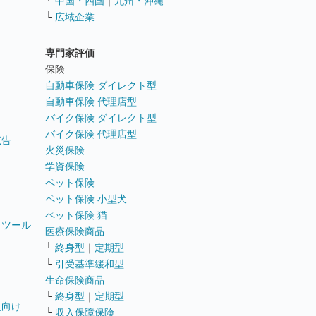
ス
└
中国・四国
｜
九州・沖縄
└
広域企業
専門家評価
ト
保険
自動車保険 ダイレクト型
自動車保険 代理店型
バイク保険 ダイレクト型
バイク保険 代理店型
広告
火災保険
学資保険
ペット保険
ペット保険 小型犬
ペット保険 猫
トツール
医療保険商品
└
終身型
｜
定期型
└
引受基準緩和型
生命保険商品
└
終身型
｜
定期型
員向け
└
収入保障保険