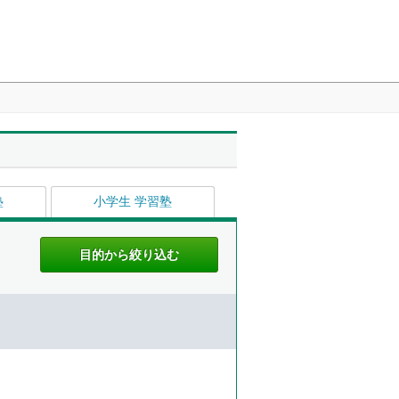
塾
小学生 学習塾