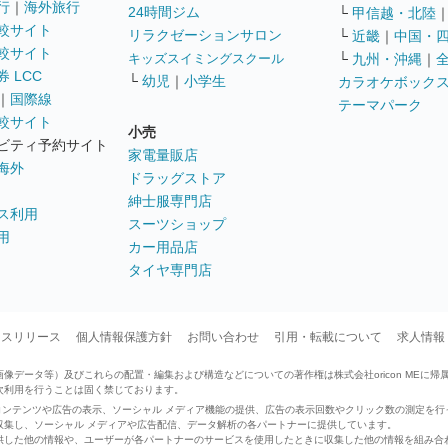
行
｜
海外旅行
24時間ジム
└
甲信越・北陸
較サイト
リラクゼーションサロン
└
近畿
｜
中国・
較サイト
キッズスイミングスクール
└
九州・沖縄
｜
 LCC
└
幼児
｜
小学生
カラオケボック
｜
国際線
テーマパーク
較サイト
小売
ビティ予約サイト
家電量販店
海外
ドラッグストア
紳士服専門店
ス利用
スーツショップ
用
カー用品店
タイヤ専門店
ースリリース
個人情報保護方針
お問い合わせ
引用・転載について
求人情報
データ等）及びこれらの配置・編集および構造などについての著作権は株式会社oricon MEに帰
次利用を行うことは固く禁じております。
せたコンテンツや広告の表示、ソーシャル メディア機能の提供、広告の表示回数やクリック数の測定を
収集し、ソーシャル メディアや広告配信、データ解析の各パートナーに提供しています。
供した他の情報や、ユーザーが各パートナーのサービスを使用したときに収集した他の情報を組み合