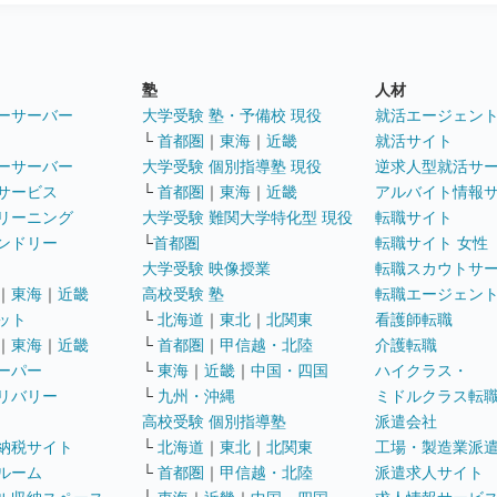
塾
人材
ーサーバー
大学受験 塾・予備校 現役
就活エージェン
└
首都圏
｜
東海
｜
近畿
就活サイト
ーサーバー
大学受験 個別指導塾 現役
逆求人型就活サ
サービス
└
首都圏
｜
東海
｜
近畿
アルバイト情報
リーニング
大学受験 難関大学特化型 現役
転職サイト
ンドリー
└
首都圏
転職サイト 女性
大学受験 映像授業
転職スカウトサ
｜
東海
｜
近畿
高校受験 塾
転職エージェン
ット
└
北海道
｜
東北
｜
北関東
看護師転職
｜
東海
｜
近畿
└
首都圏
｜
甲信越・北陸
介護転職
ーパー
└
東海
｜
近畿
｜
中国・四国
ハイクラス・
リバリー
└
九州・沖縄
ミドルクラス転
高校受験 個別指導塾
派遣会社
納税サイト
└
北海道
｜
東北
｜
北関東
工場・製造業派
ルーム
└
首都圏
｜
甲信越・北陸
派遣求人サイト