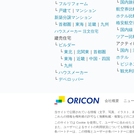
└
国内旅
└
フルリフォーム
航空券比
└
戸建て
｜
マンション
ホテル比
新築分譲マンション
格安航空券
└
首都圏
｜
東海
｜
近畿
｜
九州
└
国内線
ハウスメーカー 注文住宅
ツアー比
建売住宅
アクティ
└
ビルダー
└
国内
｜
└
東北
｜
北関東
｜
首都圏
ホテル
└
東海
｜
近畿
｜
中国・四国
└
ビジネ
└
九州
└
観光利
└
ハウスメーカー
└
デベロッパー
会社概要
ニュ
当サイトで公開されている情報（文字、写真、イラスト、画像
これらの情報を権利者の許可なく無断転載・複製などの二
このサイトでは Cookie を使用して、ユーザーに合わ
また、ユーザーによるサイトの利用状況についても情報を
各パートナーは、この情報とユーザーが各パートナーに提