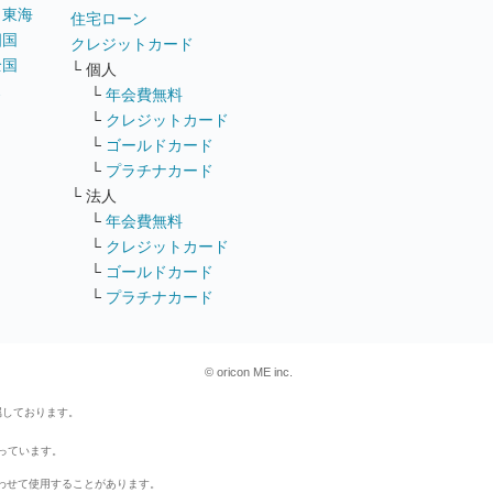
｜
東海
住宅ローン
四国
クレジットカード
全国
└ 個人
ス
└
年会費無料
└
クレジットカード
└
ゴールドカード
└
プラチナカード
└ 法人
└
年会費無料
└
クレジットカード
└
ゴールドカード
└
プラチナカード
© oricon ME inc.
属しております。
行っています。
わせて使用することがあります。