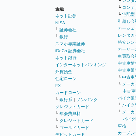
└
レンタ
└
コンテ
金融
└
宅配型
ネット証券
引越し会
NISA
カーシェ
└
証券会社
レンタカ
└
銀行
格安レン
スマホ専業証券
カーリー
iDeCo 証券会社
車買取会
ネット銀行
中古車情
インターネットバンキング
中古車販
外貨預金
└
中古車
住宅ローン
└
メーカ
FX
中古車
カードローン
バイク販
└
銀行系
｜
ノンバンク
└
バイク
クレジットカード
└
メーカ
└
年会費無料
バイク
└
クレジットカード
車検
└
ゴールドカード
カーメン
デビットカード