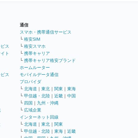
通信
ト
スマホ・携帯通信サービス
└
格安SIM
ービス
└
格安スマホ
サイト
└
携帯キャリア
└
携帯キャリア格安ブランド
ホームルーター
ービス
モバイルデータ通信
ト
プロバイダ
└
北海道
｜
東北
｜
関東
｜
東海
└
甲信越・北陸
｜
近畿
｜
中国
└
四国
｜
九州・沖縄
職
└
広域企業
インターネット回線
遣
└
北海道
｜
東北
｜
関東
└
甲信越・北陸
｜
東海
｜
近畿