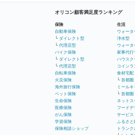
オリコン顧客満足度ランキング
保険
生活
自動車保険
ウォータ
└
ダイレクト型
浄水型
└
代理店型
ウォータ
バイク保険
家事代行
└
ダイレクト型
ハウスク
└
代理店型
コインラ
自転車保険
食材宅配
火災保険
└
首都圏
海外旅行保険
ミールキ
ペット保険
└
首都圏
生命保険
ネットス
医療保険
フードデ
がん保険
サービス
学資保険
ふるさと
保険相談ショップ
トランク