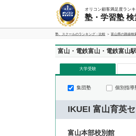
オリコン顧客満足度ランキ
塾・学習塾 検
塾、スクールのランキング・比較
富山県の路線検
富山・電鉄富山・電鉄富山
大学受験
集団塾
個別指導
IKUEI 富山育英
富山本部校別館