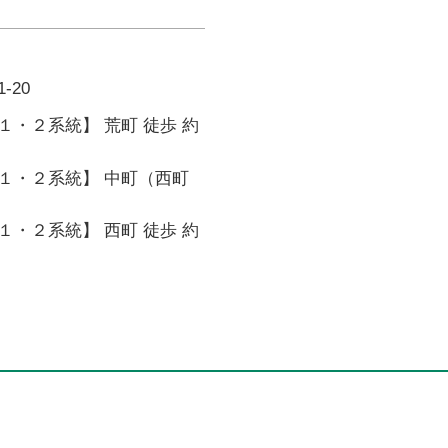
-20
・２系統】 荒町 徒歩 約
１・２系統】 中町（西町
・２系統】 西町 徒歩 約