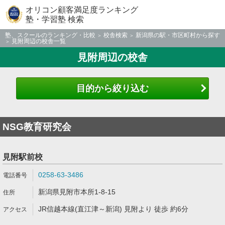
オリコン顧客満足度ランキング
塾・学習塾 検索
塾、スクールのランキング・比較
校舎検索
新潟県の駅・市区町村から探す
見附周辺の校舎一覧
見附周辺の校舎
目的から絞り込む
NSG教育研究会
見附駅前校
0258-63-3486
新潟県見附市本所1-8-15
JR信越本線(直江津～新潟) 見附より 徒歩 約6分