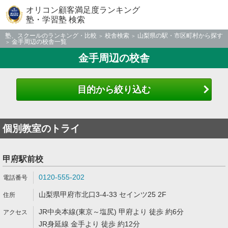
オリコン顧客満足度ランキング
塾・学習塾 検索
塾、スクールのランキング・比較
校舎検索
山梨県の駅・市区町村から探す
金手周辺の校舎一覧
金手周辺の校舎
目的から絞り込む
個別教室のトライ
甲府駅前校
0120-555-202
山梨県甲府市北口3-4-33 セインツ25 2F
JR中央本線(東京～塩尻) 甲府より 徒歩 約6分
JR身延線 金手より 徒歩 約12分