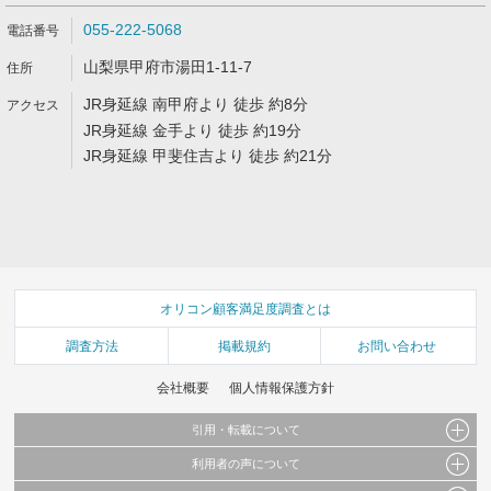
055-222-5068
山梨県甲府市湯田1-11-7
JR身延線 南甲府より 徒歩 約8分
JR身延線 金手より 徒歩 約19分
JR身延線 甲斐住吉より 徒歩 約21分
オリコン顧客満足度調査とは
調査方法
掲載規約
お問い合わせ
会社概要
個人情報保護方針
引用・転載について
利用者の声について
当サイトで公開されている情報（文字、写真、イラスト、画像データ等）及びこれらの配
置・編集および構造などについての著作権は株式会社oricon MEに帰属しております。