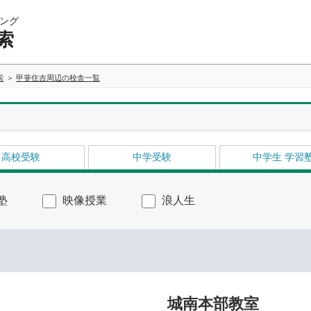
ング
索
索
甲斐住吉周辺の校舎一覧
高校受験
中学受験
中学生 学習
塾
映像授業
浪人生
城南本部教室