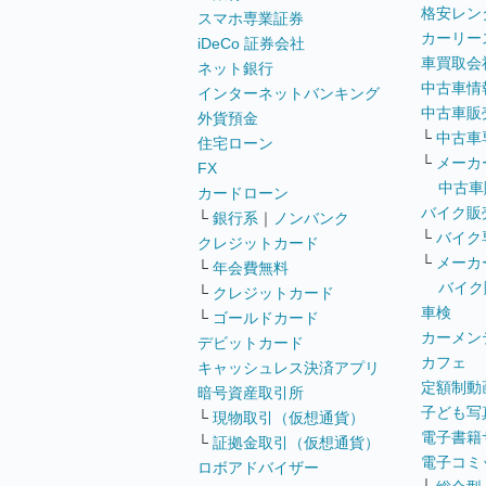
格安レン
スマホ専業証券
カーリー
iDeCo 証券会社
車買取会
ネット銀行
中古車情
インターネットバンキング
中古車販
外貨預金
└
中古車
住宅ローン
└
メーカ
FX
中古車
カードローン
バイク販
└
銀行系
｜
ノンバンク
└
バイク
クレジットカード
└
メーカ
└
年会費無料
バイク
└
クレジットカード
車検
└
ゴールドカード
カーメン
デビットカード
カフェ
キャッシュレス決済アプリ
定額制動
暗号資産取引所
子ども写
└
現物取引（仮想通貨）
電子書籍
└
証拠金取引（仮想通貨）
電子コミ
ロボアドバイザー