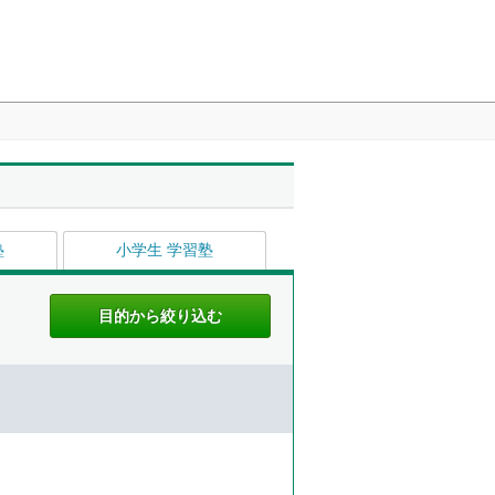
塾
小学生 学習塾