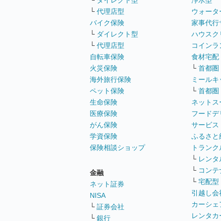
└
ダイレクト型
浄水型
└
代理店型
ウォータ
バイク保険
家事代行
└
ダイレクト型
ハウスク
└
代理店型
コインラ
自転車保険
食材宅配
火災保険
└
首都圏
海外旅行保険
ミールキ
ペット保険
└
首都圏
生命保険
ネットス
医療保険
フードデ
がん保険
サービス
学資保険
ふるさと
保険相談ショップ
トランク
└
レンタ
└
コンテ
金融
└
宅配型
ネット証券
引越し会
NISA
カーシェ
└
証券会社
レンタカ
└
銀行