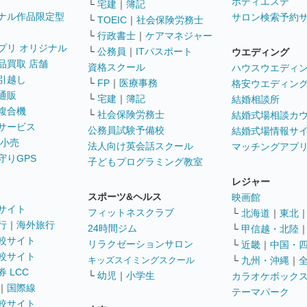
ボディエステ
└
宅建
｜
簿記
ナル作品限定型
サロン検索予約
└
TOEIC
｜
社会保険労務士
└
行政書士
｜
ケアマネジャー
プリ オリジナル
└
公務員
｜
ITパスポート
ウエディング
品買取 店舗
資格スクール
ハウスウエディ
引越し
└
FP
｜
医療事務
格安ウエディン
通販
└
宅建
｜
簿記
結婚相談所
複合機
└
社会保険労務士
結婚式場相談カ
サービス
公務員試験予備校
結婚式場情報サ
 小売
法人向け英会話スクール
マッチングアプ
守りGPS
子どもプログラミング教室
レジャー
スポーツ&ヘルス
映画館
サイト
フィットネスクラブ
└
北海道
｜
東北
行
｜
海外旅行
24時間ジム
└
甲信越・北陸
較サイト
リラクゼーションサロン
└
近畿
｜
中国・
較サイト
キッズスイミングスクール
└
九州・沖縄
｜
 LCC
└
幼児
｜
小学生
カラオケボック
｜
国際線
テーマパーク
較サイト