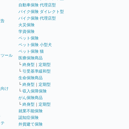
自動車保険 代理店型
バイク保険 ダイレクト型
バイク保険 代理店型
広告
火災保険
学資保険
ペット保険
ペット保険 小型犬
ペット保険 猫
トツール
医療保険商品
└
終身型
｜
定期型
└
引受基準緩和型
生命保険商品
└
終身型
｜
定期型
員向け
└
収入保障保険
がん保険商品
└
終身型
｜
定期型
就業不能保険
テ
認知症保険
ステ
外貨建て保険