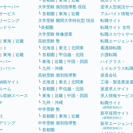
└
首都圏
｜
東海
｜
近畿
就活サイト
ーサーバー
大学受験 個別指導塾 現役
逆求人型就活サ
サービス
└
首都圏
｜
東海
｜
近畿
アルバイト情報
リーニング
大学受験 難関大学特化型 現役
転職サイト
ンドリー
└
首都圏
転職サイト 女性
大学受験 映像授業
転職スカウトサ
｜
東海
｜
近畿
高校受験 塾
転職エージェン
ット
└
北海道
｜
東北
｜
北関東
看護師転職
｜
東海
｜
近畿
└
首都圏
｜
甲信越・北陸
介護転職
ーパー
└
東海
｜
近畿
｜
中国・四国
ハイクラス・
リバリー
└
九州・沖縄
ミドルクラス転
高校受験 個別指導塾
派遣会社
納税サイト
└
北海道
｜
東北
｜
北関東
工場・製造業派
ルーム
└
首都圏
｜
甲信越・北陸
派遣求人サイト
ル収納スペース
└
東海
｜
近畿
｜
中国・四国
求人情報サービ
ナ
└
九州・沖縄
転職サイト
（採用担当向け）
中学受験 塾
新卒採用サイト
社
└
首都圏
｜
東海
｜
近畿
（採用担当向け）
アリング
中学受験 個別指導塾
新卒エージェン
（採用担当向け）
ー
└
首都圏