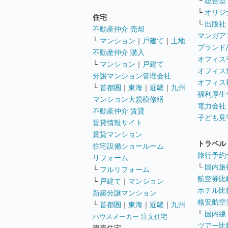
└
総合型
└
オリジ
住宅
└
出版社
不動産仲介 売却
マンガア
└
マンション
｜
戸建て
｜
土地
ブランド
不動産仲介 購入
オフィス
└
マンション
｜
戸建て
オフィス
分譲マンション管理会社
オフィス
└
首都圏
｜
東海
｜
近畿
｜
九州
福利厚生
マンション大規模修繕
電力会社
不動産仲介 賃貸
子ども見
賃貸情報サイト
賃貸マンション
トラベル
住宅設備ショールーム
旅行予約
リフォーム
└
国内旅
└
フルリフォーム
航空券比
└
戸建て
｜
マンション
ホテル比
新築分譲マンション
格安航空券
└
首都圏
｜
東海
｜
近畿
｜
九州
└
国内線
ハウスメーカー 注文住宅
ツアー比