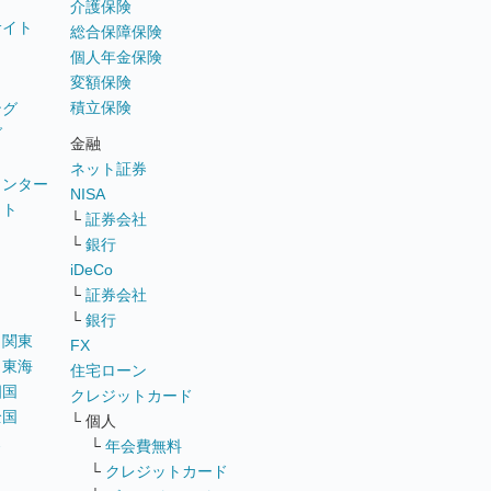
介護保険
サイト
総合保障保険
個人年金保険
変額保険
積立保険
ング
グ
金融
ネット証券
ウンター
NISA
イト
└
証券会社
リ
└
銀行
iDeCo
└
証券会社
└
銀行
｜
関東
FX
｜
東海
住宅ローン
四国
クレジットカード
全国
└ 個人
ス
└
年会費無料
└
クレジットカード