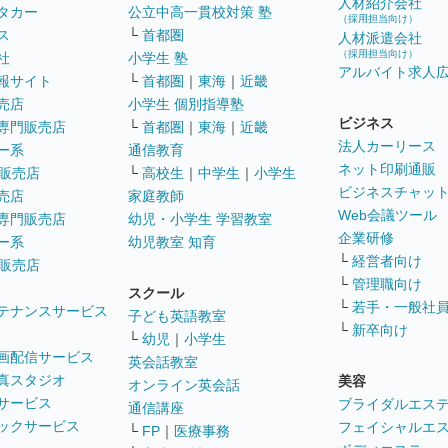
人材紹介会社
タカー
公立中高一貫校対策 塾
（採用担当向け）
ス
└
首都圏
人材派遣会社
（採用担当向け）
社
小学生 塾
アルバイト求人
報サイト
└
首都圏
｜
東海
｜
近畿
売店
小学生 個別指導塾
ビジネス
専門販売店
└
首都圏
｜
東海
｜
近畿
法人カーリース
ー系
通信教育
ネット印刷通販
販売店
└
高校生
｜
中学生
｜
小学生
ビジネスチャッ
売店
家庭教師
Web会議ツール
専門販売店
幼児・小学生 学習教室
企業研修
ー系
幼児教室 知育
└
経営者向け
販売店
└
管理職向け
スクール
└
若手・一般社
テナンスサービス
子ども英語教室
└
新卒向け
└
幼児
｜
小学生
画配信サービス
英会話教室
真スタジオ
美容
オンライン英会話
サービス
ブライダルエス
通信講座
ックサービス
フェイシャルエ
└
FP
｜
医療事務