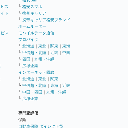
└
格安SIM
ービス
└
格安スマホ
サイト
└
携帯キャリア
└
携帯キャリア格安ブランド
ホームルーター
ービス
モバイルデータ通信
ト
プロバイダ
└
北海道
｜
東北
｜
関東
｜
東海
└
甲信越・北陸
｜
近畿
｜
中国
└
四国
｜
九州・沖縄
職
└
広域企業
インターネット回線
遣
└
北海道
｜
東北
｜
関東
└
甲信越・北陸
｜
東海
｜
近畿
ス
└
中国・四国
｜
九州・沖縄
└
広域企業
専門家評価
ト
保険
自動車保険 ダイレクト型