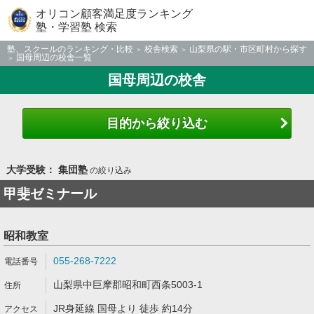
オリコン顧客満足度ランキング
塾・学習塾 検索
塾、スクールのランキング・比較
校舎検索
山梨県の駅・市区町村から探す
国母周辺の校舎一覧
国母周辺の校舎
目的から絞り込む
大学受験： 集団塾
の絞り込み
甲斐ゼミナール
昭和教室
055-268-7222
山梨県中巨摩郡昭和町西条5003-1
JR身延線 国母より 徒歩 約14分