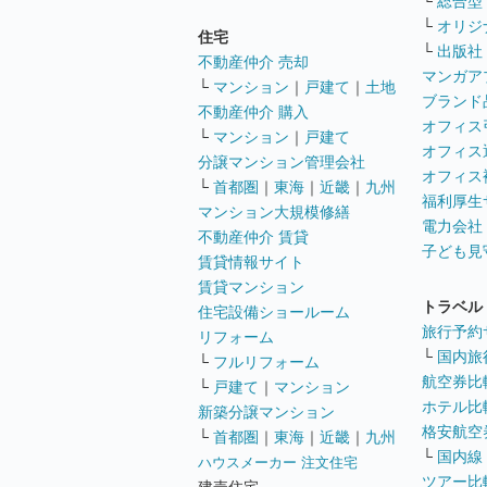
└
総合型
└
オリジ
住宅
└
出版社
不動産仲介 売却
マンガア
└
マンション
｜
戸建て
｜
土地
ブランド
不動産仲介 購入
オフィス
└
マンション
｜
戸建て
オフィス
分譲マンション管理会社
オフィス
└
首都圏
｜
東海
｜
近畿
｜
九州
福利厚生
マンション大規模修繕
電力会社
不動産仲介 賃貸
子ども見
賃貸情報サイト
賃貸マンション
トラベル
住宅設備ショールーム
旅行予約
リフォーム
└
国内旅
└
フルリフォーム
航空券比
└
戸建て
｜
マンション
ホテル比
新築分譲マンション
格安航空券
└
首都圏
｜
東海
｜
近畿
｜
九州
└
国内線
ハウスメーカー 注文住宅
ツアー比