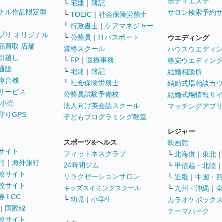
ボディエステ
└
宅建
｜
簿記
ナル作品限定型
サロン検索予約
└
TOEIC
｜
社会保険労務士
└
行政書士
｜
ケアマネジャー
プリ オリジナル
└
公務員
｜
ITパスポート
ウエディング
品買取 店舗
資格スクール
ハウスウエディ
引越し
└
FP
｜
医療事務
格安ウエディン
通販
└
宅建
｜
簿記
結婚相談所
複合機
└
社会保険労務士
結婚式場相談カ
サービス
公務員試験予備校
結婚式場情報サ
 小売
法人向け英会話スクール
マッチングアプ
守りGPS
子どもプログラミング教室
レジャー
スポーツ&ヘルス
映画館
サイト
フィットネスクラブ
└
北海道
｜
東北
行
｜
海外旅行
24時間ジム
└
甲信越・北陸
較サイト
リラクゼーションサロン
└
近畿
｜
中国・
較サイト
キッズスイミングスクール
└
九州・沖縄
｜
 LCC
└
幼児
｜
小学生
カラオケボック
｜
国際線
テーマパーク
較サイト