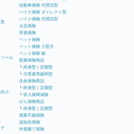
自動車保険 代理店型
バイク保険 ダイレクト型
バイク保険 代理店型
広告
火災保険
学資保険
ペット保険
ペット保険 小型犬
ペット保険 猫
トツール
医療保険商品
└
終身型
｜
定期型
└
引受基準緩和型
生命保険商品
└
終身型
｜
定期型
員向け
└
収入保障保険
がん保険商品
└
終身型
｜
定期型
就業不能保険
テ
認知症保険
ステ
外貨建て保険