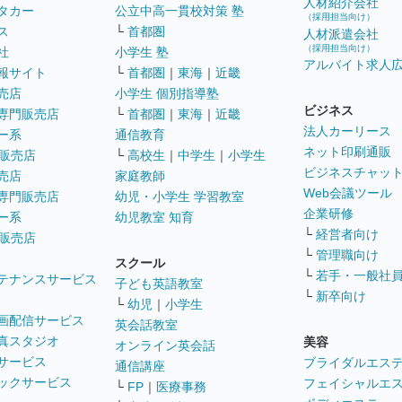
人材紹介会社
タカー
公立中高一貫校対策 塾
（採用担当向け）
ス
└
首都圏
人材派遣会社
（採用担当向け）
社
小学生 塾
アルバイト求人
報サイト
└
首都圏
｜
東海
｜
近畿
売店
小学生 個別指導塾
ビジネス
専門販売店
└
首都圏
｜
東海
｜
近畿
法人カーリース
ー系
通信教育
ネット印刷通販
販売店
└
高校生
｜
中学生
｜
小学生
ビジネスチャッ
売店
家庭教師
Web会議ツール
専門販売店
幼児・小学生 学習教室
企業研修
ー系
幼児教室 知育
└
経営者向け
販売店
└
管理職向け
スクール
└
若手・一般社
テナンスサービス
子ども英語教室
└
新卒向け
└
幼児
｜
小学生
画配信サービス
英会話教室
真スタジオ
美容
オンライン英会話
サービス
ブライダルエス
通信講座
ックサービス
フェイシャルエ
└
FP
｜
医療事務