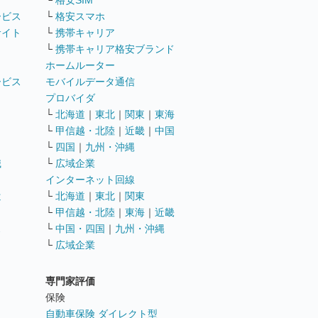
└
格安SIM
ービス
└
格安スマホ
サイト
└
携帯キャリア
└
携帯キャリア格安ブランド
ホームルーター
ービス
モバイルデータ通信
ト
プロバイダ
└
北海道
｜
東北
｜
関東
｜
東海
└
甲信越・北陸
｜
近畿
｜
中国
└
四国
｜
九州・沖縄
職
└
広域企業
インターネット回線
遣
└
北海道
｜
東北
｜
関東
└
甲信越・北陸
｜
東海
｜
近畿
ス
└
中国・四国
｜
九州・沖縄
└
広域企業
専門家評価
ト
保険
自動車保険 ダイレクト型