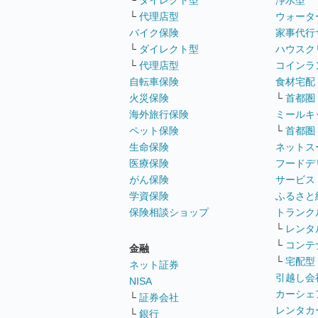
└
ダイレクト型
浄水型
└
代理店型
ウォータ
バイク保険
家事代行
└
ダイレクト型
ハウスク
└
代理店型
コインラ
自転車保険
食材宅配
火災保険
└
首都圏
海外旅行保険
ミールキ
ペット保険
└
首都圏
生命保険
ネットス
医療保険
フードデ
がん保険
サービス
学資保険
ふるさと
保険相談ショップ
トランク
└
レンタ
└
コンテ
金融
└
宅配型
ネット証券
引越し会
NISA
カーシェ
└
証券会社
レンタカ
└
銀行