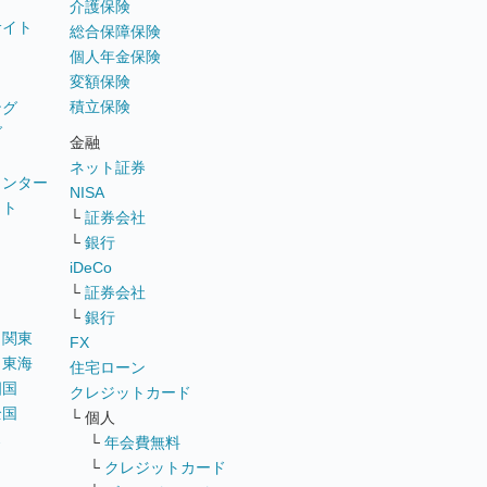
介護保険
サイト
総合保障保険
個人年金保険
変額保険
積立保険
ング
グ
金融
ネット証券
ウンター
NISA
イト
└
証券会社
リ
└
銀行
iDeCo
└
証券会社
└
銀行
｜
関東
FX
｜
東海
住宅ローン
四国
クレジットカード
全国
└ 個人
ス
└
年会費無料
└
クレジットカード