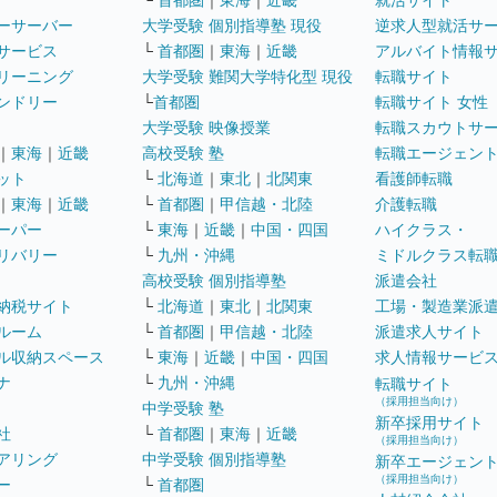
└
首都圏
｜
東海
｜
近畿
就活サイト
ーサーバー
大学受験 個別指導塾 現役
逆求人型就活サ
サービス
└
首都圏
｜
東海
｜
近畿
アルバイト情報
リーニング
大学受験 難関大学特化型 現役
転職サイト
ンドリー
└
首都圏
転職サイト 女性
大学受験 映像授業
転職スカウトサ
｜
東海
｜
近畿
高校受験 塾
転職エージェン
ット
└
北海道
｜
東北
｜
北関東
看護師転職
｜
東海
｜
近畿
└
首都圏
｜
甲信越・北陸
介護転職
ーパー
└
東海
｜
近畿
｜
中国・四国
ハイクラス・
リバリー
└
九州・沖縄
ミドルクラス転
高校受験 個別指導塾
派遣会社
納税サイト
└
北海道
｜
東北
｜
北関東
工場・製造業派
ルーム
└
首都圏
｜
甲信越・北陸
派遣求人サイト
ル収納スペース
└
東海
｜
近畿
｜
中国・四国
求人情報サービ
ナ
└
九州・沖縄
転職サイト
（採用担当向け）
中学受験 塾
新卒採用サイト
社
└
首都圏
｜
東海
｜
近畿
（採用担当向け）
アリング
中学受験 個別指導塾
新卒エージェン
（採用担当向け）
ー
└
首都圏