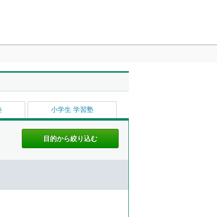
塾
小学生 学習塾