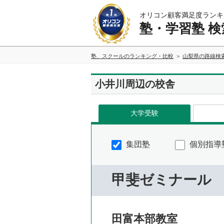
オリコン顧客満足度ランキ
塾・学習塾 検
塾、スクールのランキング・比較
山梨県の路線検
小井川周辺の校舎
大学受験
集団塾
個別指導
甲斐ゼミナール
田富本部教室