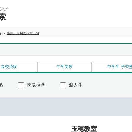
ング
索
索
小井川周辺の校舎一覧
高校受験
中学受験
中学生 学習
塾
映像授業
浪人生
玉穂教室