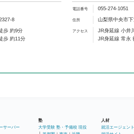
055-274-1051
27-8
山梨県中央市下河東
徒歩 約9分
JR身延線 小井川
徒歩 約11分
JR身延線 常永 
塾
人材
ーサーバー
大学受験 塾・予備校 現役
就活エージェン