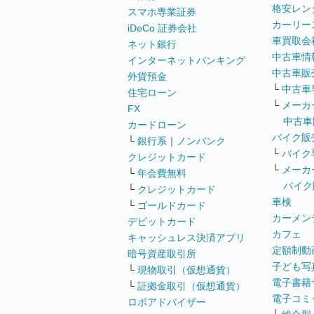
格安レン
スマホ専業証券
カーリー
iDeCo 証券会社
車買取会
ネット銀行
中古車情
インターネットバンキング
中古車販
外貨預金
└
中古車
住宅ローン
└
メーカ
FX
中古車
カードローン
バイク販
└
銀行系
｜
ノンバンク
└
バイク
クレジットカード
└
メーカ
└
年会費無料
バイク
└
クレジットカード
車検
└
ゴールドカード
カーメン
デビットカード
カフェ
キャッシュレス決済アプリ
定額制動
暗号資産取引所
子ども写
└
現物取引（仮想通貨）
電子書籍
└
証拠金取引（仮想通貨）
電子コミ
ロボアドバイザー