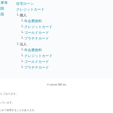
｜
東海
住宅ローン
四国
クレジットカード
全国
└ 個人
ス
└
年会費無料
└
クレジットカード
└
ゴールドカード
└
プラチナカード
└ 法人
└
年会費無料
└
クレジットカード
└
ゴールドカード
└
プラチナカード
© oricon ME inc.
属しております。
行っています。
わせて使用することがあります。