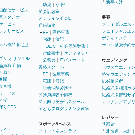
└
新卒向け
└
幼児
｜
小学生
画配信サービス
英会話教室
真スタジオ
美容
オンライン英会話
サービス
ブライダルエス
通信講座
ックサービス
フェイシャルエ
└
FP
｜
医療事務
ボディエステ
└
宅建
｜
簿記
ナル作品限定型
サロン検索予約
└
TOEIC
｜
社会保険労務士
└
行政書士
｜
ケアマネジャー
プリ オリジナル
└
公務員
｜
ITパスポート
ウエディング
品買取 店舗
資格スクール
ハウスウエディ
引越し
└
FP
｜
医療事務
格安ウエディン
通販
└
宅建
｜
簿記
結婚相談所
複合機
└
社会保険労務士
結婚式場相談カ
サービス
公務員試験予備校
結婚式場情報サ
 小売
法人向け英会話スクール
マッチングアプ
守りGPS
子どもプログラミング教室
レジャー
スポーツ&ヘルス
映画館
サイト
フィットネスクラブ
└
北海道
｜
東北