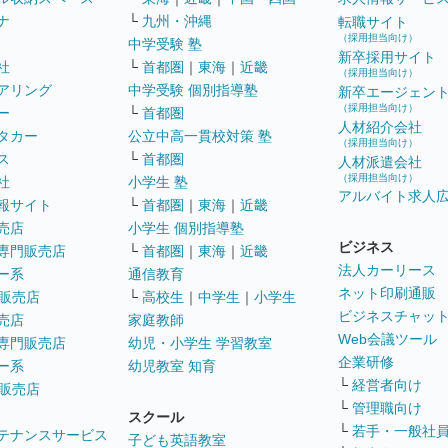
ナ
└
九州・沖縄
転職サイト
（採用担当向け）
中学受験 塾
新卒採用サイト
社
└
首都圏
｜
東海
｜
近畿
（採用担当向け）
アリング
中学受験 個別指導塾
新卒エージェン
（採用担当向け）
ー
└
首都圏
人材紹介会社
タカー
公立中高一貫校対策 塾
（採用担当向け）
ス
└
首都圏
人材派遣会社
（採用担当向け）
社
小学生 塾
アルバイト求人
報サイト
└
首都圏
｜
東海
｜
近畿
売店
小学生 個別指導塾
ビジネス
専門販売店
└
首都圏
｜
東海
｜
近畿
法人カーリース
ー系
通信教育
ネット印刷通販
販売店
└
高校生
｜
中学生
｜
小学生
ビジネスチャッ
売店
家庭教師
Web会議ツール
専門販売店
幼児・小学生 学習教室
企業研修
ー系
幼児教室 知育
└
経営者向け
販売店
└
管理職向け
スクール
└
若手・一般社
テナンスサービス
子ども英語教室