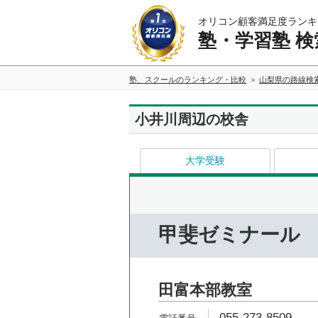
オリコン顧客満足度ランキ
塾・学習塾 検
塾、スクールのランキング・比較
山梨県の路線検
小井川周辺の校舎
大学受験
甲斐ゼミナール
田富本部教室
055-273-8509