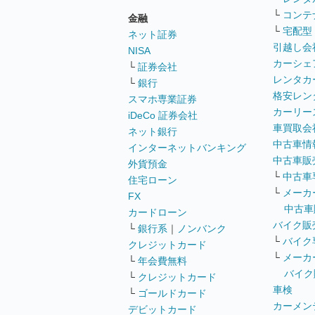
└
コンテ
金融
└
宅配型
ネット証券
引越し会
NISA
カーシェ
└
証券会社
レンタカ
└
銀行
格安レン
スマホ専業証券
カーリー
iDeCo 証券会社
車買取会
ネット銀行
中古車情
インターネットバンキング
中古車販
外貨預金
└
中古車
住宅ローン
└
メーカ
FX
中古車
カードローン
バイク販
└
銀行系
｜
ノンバンク
└
バイク
クレジットカード
└
メーカ
└
年会費無料
バイク
└
クレジットカード
車検
└
ゴールドカード
カーメン
デビットカード