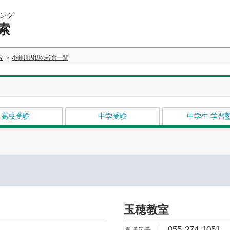
ング
索
索
小井川周辺の校舎一覧
高校受験
中学受験
中学生 学習
玉穂教室
055-274-1051