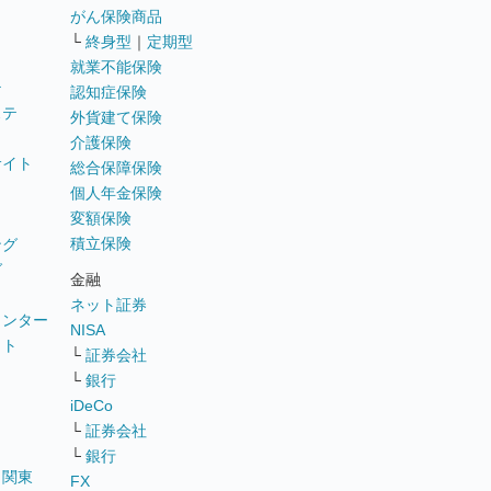
がん保険商品
└
終身型
｜
定期型
就業不能保険
テ
認知症保険
ステ
外貨建て保険
介護保険
サイト
総合保障保険
個人年金保険
変額保険
積立保険
ング
グ
金融
ネット証券
ウンター
NISA
イト
└
証券会社
リ
└
銀行
iDeCo
└
証券会社
└
銀行
｜
関東
FX