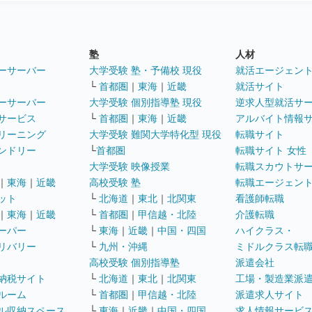
塾
人材
ーサーバー
大学受験 塾・予備校 現役
就活エージェン
└
首都圏
｜
東海
｜
近畿
就活サイト
ーサーバー
大学受験 個別指導塾 現役
逆求人型就活サ
サービス
└
首都圏
｜
東海
｜
近畿
アルバイト情報
リーニング
大学受験 難関大学特化型 現役
転職サイト
ンドリー
└
首都圏
転職サイト 女性
大学受験 映像授業
転職スカウトサ
｜
東海
｜
近畿
高校受験 塾
転職エージェン
ット
└
北海道
｜
東北
｜
北関東
看護師転職
｜
東海
｜
近畿
└
首都圏
｜
甲信越・北陸
介護転職
ーパー
└
東海
｜
近畿
｜
中国・四国
ハイクラス・
リバリー
└
九州・沖縄
ミドルクラス転
高校受験 個別指導塾
派遣会社
納税サイト
└
北海道
｜
東北
｜
北関東
工場・製造業派
ルーム
└
首都圏
｜
甲信越・北陸
派遣求人サイト
ル収納スペース
└
東海
｜
近畿
｜
中国・四国
求人情報サービ