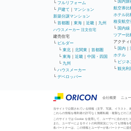
└
国内旅
└
フルリフォーム
航空券比
└
戸建て
｜
マンション
ホテル比
新築分譲マンション
格安航空券
└
首都圏
｜
東海
｜
近畿
｜
九州
└
国内線
ハウスメーカー 注文住宅
ツアー比
建売住宅
アクティ
└
ビルダー
└
国内
｜
└
東北
｜
北関東
｜
首都圏
ホテル
└
東海
｜
近畿
｜
中国・四国
└
ビジネ
└
九州
└
観光利
└
ハウスメーカー
└
デベロッパー
会社概要
ニュ
当サイトで公開されている情報（文字、写真、イラスト、画像
これらの情報を権利者の許可なく無断転載・複製などの二
このサイトでは Cookie を使用して、ユーザーに合わ
また、ユーザーによるサイトの利用状況についても情報を
各パートナーは、この情報とユーザーが各パートナーに提