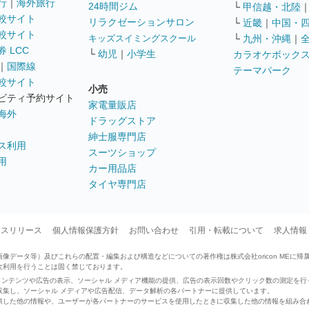
行
｜
海外旅行
24時間ジム
└
甲信越・北陸
較サイト
リラクゼーションサロン
└
近畿
｜
中国・
較サイト
キッズスイミングスクール
└
九州・沖縄
｜
 LCC
└
幼児
｜
小学生
カラオケボック
｜
国際線
テーマパーク
較サイト
小売
ビティ予約サイト
家電量販店
海外
ドラッグストア
紳士服専門店
ス利用
スーツショップ
用
カー用品店
タイヤ専門店
ースリリース
個人情報保護方針
お問い合わせ
引用・転載について
求人情報
データ等）及びこれらの配置・編集および構造などについての著作権は株式会社oricon MEに帰
次利用を行うことは固く禁じております。
せたコンテンツや広告の表示、ソーシャル メディア機能の提供、広告の表示回数やクリック数の測定を
収集し、ソーシャル メディアや広告配信、データ解析の各パートナーに提供しています。
供した他の情報や、ユーザーが各パートナーのサービスを使用したときに収集した他の情報を組み合