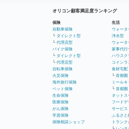
オリコン顧客満足度ランキング
保険
生活
自動車保険
ウォータ
└
ダイレクト型
浄水型
└
代理店型
ウォータ
バイク保険
家事代行
└
ダイレクト型
ハウスク
└
代理店型
コインラ
自転車保険
食材宅配
火災保険
└
首都圏
海外旅行保険
ミールキ
ペット保険
└
首都圏
生命保険
ネットス
医療保険
フードデ
がん保険
サービス
学資保険
ふるさと
保険相談ショップ
トランク
└
レンタ