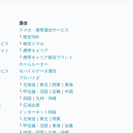
通信
ト
スマホ・携帯通信サービス
└
格安SIM
ービス
└
格安スマホ
サイト
└
携帯キャリア
└
携帯キャリア格安ブランド
ホームルーター
ービス
モバイルデータ通信
ト
プロバイダ
└
北海道
｜
東北
｜
関東
｜
東海
└
甲信越・北陸
｜
近畿
｜
中国
└
四国
｜
九州・沖縄
職
└
広域企業
インターネット回線
遣
└
北海道
｜
東北
｜
関東
└
甲信越・北陸
｜
東海
｜
近畿
ス
└
中国・四国
｜
九州・沖縄