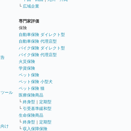
└
広域企業
専門家評価
ト
保険
自動車保険 ダイレクト型
自動車保険 代理店型
バイク保険 ダイレクト型
バイク保険 代理店型
広告
火災保険
学資保険
ペット保険
ペット保険 小型犬
ペット保険 猫
トツール
医療保険商品
└
終身型
｜
定期型
└
引受基準緩和型
生命保険商品
└
終身型
｜
定期型
員向け
└
収入保障保険