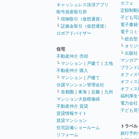
カフェ
キャッシュレス決済アプリ
定額制動
暗号資産取引所
子ども写
└
現物取引（仮想通貨）
電子書籍
└
証拠金取引（仮想通貨）
電子コミ
ロボアドバイザー
└
総合型
└
オリジ
住宅
└
出版社
不動産仲介 売却
マンガア
└
マンション
｜
戸建て
｜
土地
ブランド
不動産仲介 購入
オフィス
└
マンション
｜
戸建て
オフィス
分譲マンション管理会社
オフィス
└
首都圏
｜
東海
｜
近畿
｜
九州
福利厚生
マンション大規模修繕
電力会社
不動産仲介 賃貸
子ども見
賃貸情報サイト
賃貸マンション
トラベル
住宅設備ショールーム
旅行予約
リフォーム