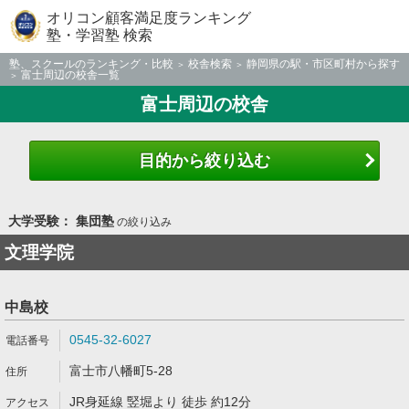
オリコン顧客満足度ランキング
塾・学習塾 検索
塾、スクールのランキング・比較
校舎検索
静岡県の駅・市区町村から探す
富士周辺の校舎一覧
富士周辺の校舎
目的から絞り込む
大学受験： 集団塾
の絞り込み
文理学院
中島校
0545-32-6027
富士市八幡町5-28
JR身延線 竪堀より 徒歩 約12分