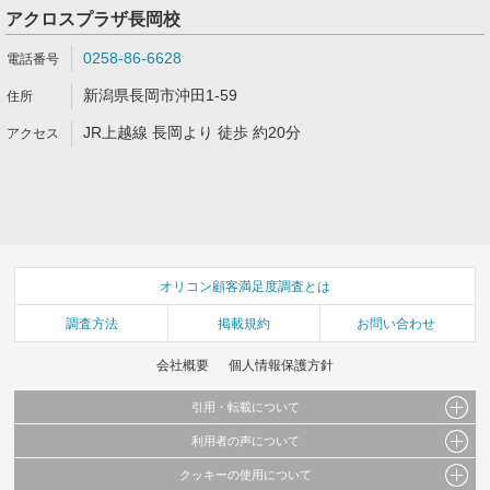
アクロスプラザ長岡校
0258-86-6628
新潟県長岡市沖田1-59
JR上越線 長岡より 徒歩 約20分
オリコン顧客満足度調査とは
調査方法
掲載規約
お問い合わせ
会社概要
個人情報保護方針
引用・転載について
利用者の声について
当サイトで公開されている情報（文字、写真、イラスト、画像データ等）及びこれらの配
置・編集および構造などについての著作権は株式会社oricon MEに帰属しております。
クッキーの使用について
当サイトに掲載している内容はすべてサービスの利用者が提出された見解・感想です。
これらの情報を権利者の許可なく無断転載・複製などの二次利用を行うことは固く禁じて