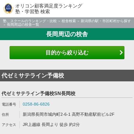
オリコン顧客満足度ランキング
塾・学習塾 検索
塾、スクールのランキング・比較
校舎検索
新潟県の駅・市区町村から探す
長岡周辺の校舎一覧
長岡周辺の校舎
目的から絞り込む
代ゼミサテライン予備校
代ゼミサテライン予備校SN長岡校
0258-86-6826
新潟県長岡市城内町2-6-1 高野不動産駅前ビル2F
JR上越線 長岡より 徒歩 約2分