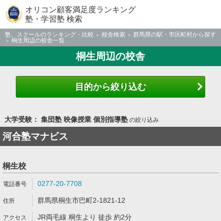
オリコン顧客満足度ランキング
塾・学習塾 検索
塾、スクールのランキング・比較
校舎検索
群馬県の駅・市区町村から探す
桐生周辺の校舎一覧
桐生周辺の校舎
目的から絞り込む
大学受験： 集団塾 映像授業 個別指導塾
の絞り込み
河合塾マナビス
桐生校
0277-20-7708
群馬県桐生市巴町2-1821-12
JR両毛線 桐生より 徒歩 約2分