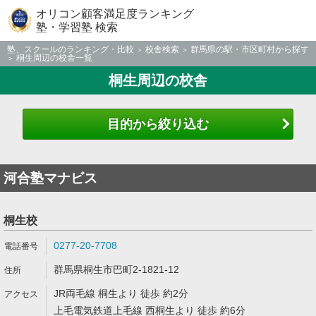
オリコン顧客満足度ランキング
塾・学習塾 検索
塾、スクールのランキング・比較
校舎検索
群馬県の駅・市区町村から探す
桐生周辺の校舎一覧
桐生周辺の校舎
目的から絞り込む
河合塾マナビス
桐生校
0277-20-7708
群馬県桐生市巴町2-1821-12
JR両毛線 桐生より 徒歩 約2分
上毛電気鉄道上毛線 西桐生より 徒歩 約6分