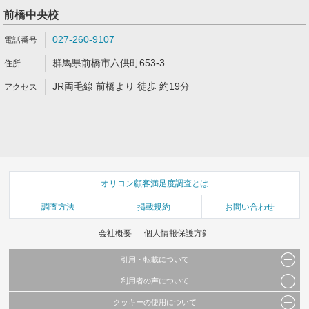
前橋中央校
027-260-9107
群馬県前橋市六供町653-3
JR両毛線 前橋より 徒歩 約19分
オリコン顧客満足度調査とは
調査方法
掲載規約
お問い合わせ
会社概要
個人情報保護方針
引用・転載について
利用者の声について
当サイトで公開されている情報（文字、写真、イラスト、画像データ等）及びこれらの配
置・編集および構造などについての著作権は株式会社oricon MEに帰属しております。
クッキーの使用について
当サイトに掲載している内容はすべてサービスの利用者が提出された見解・感想です。
これらの情報を権利者の許可なく無断転載・複製などの二次利用を行うことは固く禁じて