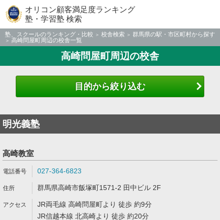
オリコン顧客満足度ランキング
塾・学習塾 検索
塾、スクールのランキング・比較
校舎検索
群馬県の駅・市区町村から探す
高崎問屋町周辺の校舎一覧
高崎問屋町周辺の校舎
目的から絞り込む
明光義塾
高崎教室
027-364-6823
群馬県高崎市飯塚町1571-2 田中ビル 2F
JR両毛線 高崎問屋町より 徒歩 約9分
JR信越本線 北高崎より 徒歩 約20分