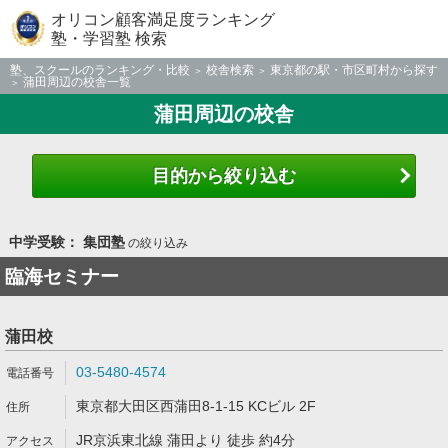
オリコン顧客満足度ランキング
塾・学習塾 検索
塾、スクールのランキング・比較
校舎検索
東京都の駅・市区町村から探す
蒲田周辺の校舎一覧
蒲田周辺の校舎
目的から絞り込む
中学受験： 集団塾
の絞り込み
臨海セミナー
蒲田校
03-5480-4574
東京都大田区西蒲田8-1-15 KCビル 2F
JR京浜東北線 蒲田より 徒歩 約4分