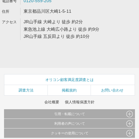
0120-559-205
東京都品川区大崎1-5-11
JR山手線 大崎より 徒歩 約2分
東急池上線 大崎広小路より 徒歩 約9分
JR山手線 五反田より 徒歩 約10分
オリコン顧客満足度調査とは
調査方法
掲載規約
お問い合わせ
会社概要
個人情報保護方針
引用・転載について
利用者の声について
当サイトで公開されている情報（文字、写真、イラスト、画像データ等）及びこれらの配
置・編集および構造などについての著作権は株式会社oricon MEに帰属しております。
クッキーの使用について
当サイトに掲載している内容はすべてサービスの利用者が提出された見解・感想です。
これらの情報を権利者の許可なく無断転載・複製などの二次利用を行うことは固く禁じて