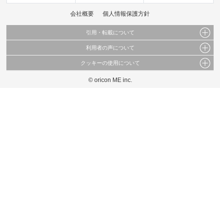
会社概要
個人情報保護方針
引用・転載について
利用者の声について
当サイトで公開されている情報（文字、写真、イラスト、画像データ等）及びこれらの配
置・編集および構造などについての著作権は株式会社oricon MEに帰属しております。
クッキーの使用について
当サイトに掲載している内容はすべてサービスの利用者が提出された見解・感想です。
これらの情報を権利者の許可なく無断転載・複製などの二次利用を行うことは固く禁じて
弊社が内容について正確性を含め一切保証するものではありません。
おります。
© oricon ME inc.
このサイトでは Cookie を使用して、ユーザーに合わせたコンテンツや広告の表示、ソー
弊社の見解・ 意見ではないことをご理解いただいた上でご覧ください。
シャル メディア機能の提供、広告の表示回数やクリック数の測定を行っています。
また、ユーザーによるサイトの利用状況についても情報を収集し、ソーシャル メディア
や広告配信、データ解析の各パートナーに提供しています。
各パートナーは、この情報とユーザーが各パートナーに提供した他の情報や、ユーザーが
各パートナーのサービスを使用したときに収集した他の情報を組み合わせて使用すること
があります。