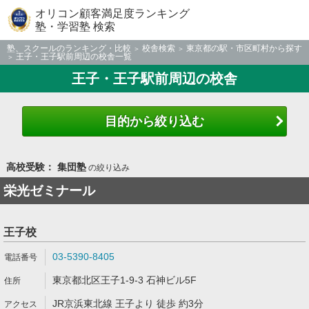
オリコン顧客満足度ランキング
塾・学習塾 検索
塾、スクールのランキング・比較
校舎検索
東京都の駅・市区町村から探す
王子・王子駅前周辺の校舎一覧
王子・王子駅前周辺の校舎
目的から絞り込む
高校受験： 集団塾
の絞り込み
栄光ゼミナール
王子校
03-5390-8405
東京都北区王子1-9-3 石神ビル5F
JR京浜東北線 王子より 徒歩 約3分