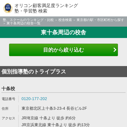
オリコン顧客満足度ランキング
塾・学習塾 検索
塾、スクールのランキング・比較
校舎検索
東京都の駅・市区町村から探す
東十条周辺の校舎一覧
東十条周辺の校舎
目的から絞り込む
個別指導塾のトライプラス
十条校
0120-177-202
東京都北区上十条3-23-4 長谷ビル2F
JR埼京線 十条より 徒歩 約6分
JR京浜東北線 東十条より 徒歩 約13分