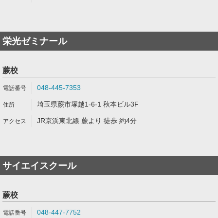
栄光ゼミナール
蕨校
048-445-7353
埼玉県蕨市塚越1-6-1 秋本ビル3F
JR京浜東北線 蕨より 徒歩 約4分
サイエイスクール
蕨校
048-447-7752