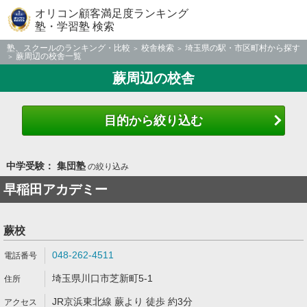
オリコン顧客満足度ランキング
塾・学習塾 検索
塾、スクールのランキング・比較
校舎検索
埼玉県の駅・市区町村から探す
蕨周辺の校舎一覧
蕨周辺の校舎
目的から絞り込む
中学受験： 集団塾
の絞り込み
早稲田アカデミー
蕨校
048-262-4511
埼玉県川口市芝新町5-1
JR京浜東北線 蕨より 徒歩 約3分