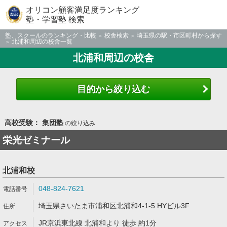
オリコン顧客満足度ランキング
塾・学習塾 検索
塾、スクールのランキング・比較
校舎検索
埼玉県の駅・市区町村から探す
北浦和周辺の校舎一覧
北浦和周辺の校舎
目的から絞り込む
高校受験： 集団塾
の絞り込み
栄光ゼミナール
北浦和校
048-824-7621
埼玉県さいたま市浦和区北浦和4-1-5 HYビル3F
JR京浜東北線 北浦和より 徒歩 約1分