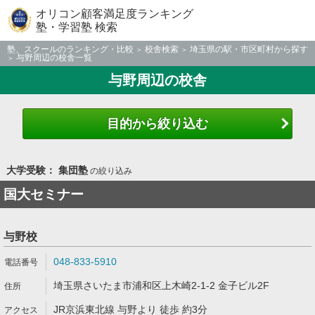
オリコン顧客満足度ランキング
塾・学習塾 検索
塾、スクールのランキング・比較
校舎検索
埼玉県の駅・市区町村から探す
与野周辺の校舎一覧
与野周辺の校舎
目的から絞り込む
大学受験： 集団塾
の絞り込み
国大セミナー
与野校
048-833-5910
埼玉県さいたま市浦和区上木崎2-1-2 金子ビル2F
JR京浜東北線 与野より 徒歩 約3分