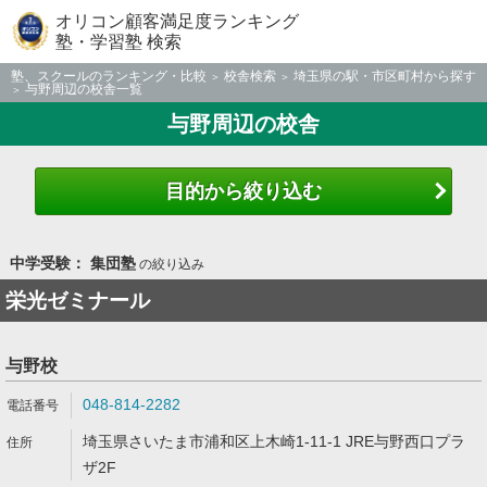
オリコン顧客満足度ランキング
塾・学習塾 検索
塾、スクールのランキング・比較
校舎検索
埼玉県の駅・市区町村から探す
与野周辺の校舎一覧
与野周辺の校舎
目的から絞り込む
中学受験： 集団塾
の絞り込み
栄光ゼミナール
与野校
048-814-2282
埼玉県さいたま市浦和区上木崎1-11-1 JRE与野西口プラ
ザ2F