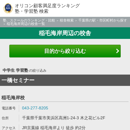
オリコン顧客満足度ランキング
塾・学習塾 検索
塾、スクールのランキング・比較
校舎検索
千葉県の駅・市区町村から探す
稲毛海岸周辺の校舎一覧
稲毛海岸周辺の校舎
目的から絞り込む
中学生 学習塾
の絞り込み
一橋セミナー
稲毛海岸校
043-277-8205
千葉県千葉市美浜区高洲1-24-3 木之花ビル2F
JR京葉線 稲毛海岸より 徒歩 約2分