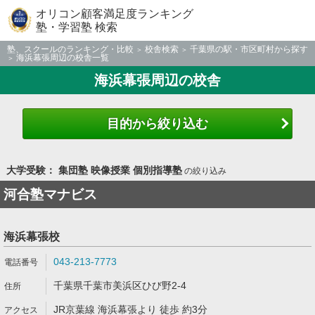
オリコン顧客満足度ランキング
塾・学習塾 検索
塾、スクールのランキング・比較
校舎検索
千葉県の駅・市区町村から探す
海浜幕張周辺の校舎一覧
海浜幕張周辺の校舎
目的から絞り込む
大学受験： 集団塾 映像授業 個別指導塾
の絞り込み
河合塾マナビス
海浜幕張校
043-213-7773
千葉県千葉市美浜区ひび野2-4
JR京葉線 海浜幕張より 徒歩 約3分