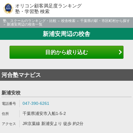
オリコン顧客満足度ランキング
塾・学習塾 検索
塾、スクールのランキング・比較
校舎検索
千葉県の駅・市区町村から探す
新浦安周辺の校舎一覧
新浦安周辺の校舎
目的から絞り込む
河合塾マナビス
新浦安校
047-390-6261
千葉県浦安市入船1-5-2
JR京葉線 新浦安より 徒歩 約2分