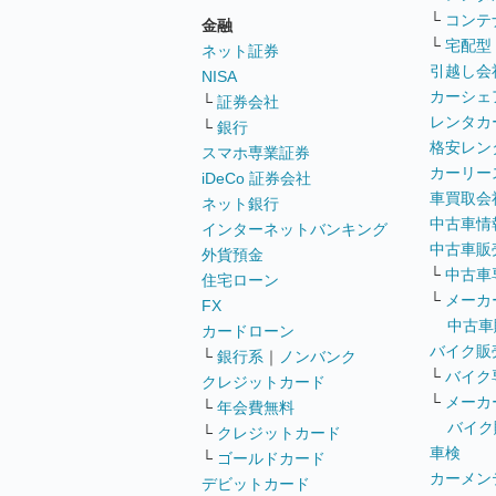
└
コンテ
金融
└
宅配型
ネット証券
引越し会
NISA
カーシェ
└
証券会社
レンタカ
└
銀行
格安レン
スマホ専業証券
カーリー
iDeCo 証券会社
車買取会
ネット銀行
中古車情
インターネットバンキング
中古車販
外貨預金
└
中古車
住宅ローン
└
メーカ
FX
中古車
カードローン
バイク販
└
銀行系
｜
ノンバンク
└
バイク
クレジットカード
└
メーカ
└
年会費無料
バイク
└
クレジットカード
車検
└
ゴールドカード
カーメン
デビットカード