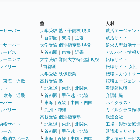
塾
人材
ーサーバー
大学受験 塾・予備校 現役
就活エージェン
└
首都圏
｜
東海
｜
近畿
就活サイト
ーサーバー
大学受験 個別指導塾 現役
逆求人型就活サ
サービス
└
首都圏
｜
東海
｜
近畿
アルバイト情報
リーニング
大学受験 難関大学特化型 現役
転職サイト
ンドリー
└
首都圏
転職サイト 女性
大学受験 映像授業
転職スカウトサ
｜
東海
｜
近畿
高校受験 塾
転職エージェン
ット
└
北海道
｜
東北
｜
北関東
看護師転職
｜
東海
｜
近畿
└
首都圏
｜
甲信越・北陸
介護転職
ーパー
└
東海
｜
近畿
｜
中国・四国
ハイクラス・
リバリー
└
九州・沖縄
ミドルクラス転
高校受験 個別指導塾
派遣会社
納税サイト
└
北海道
｜
東北
｜
北関東
工場・製造業派
ルーム
└
首都圏
｜
甲信越・北陸
派遣求人サイト
ル収納スペース
└
東海
｜
近畿
｜
中国・四国
求人情報サービ