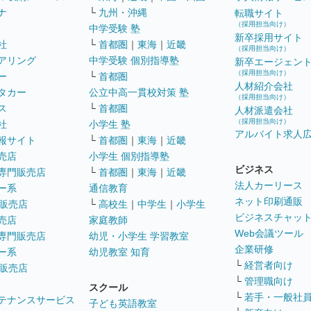
ナ
└
九州・沖縄
転職サイト
（採用担当向け）
中学受験 塾
新卒採用サイト
社
└
首都圏
｜
東海
｜
近畿
（採用担当向け）
アリング
中学受験 個別指導塾
新卒エージェン
（採用担当向け）
ー
└
首都圏
人材紹介会社
タカー
公立中高一貫校対策 塾
（採用担当向け）
ス
└
首都圏
人材派遣会社
（採用担当向け）
社
小学生 塾
アルバイト求人
報サイト
└
首都圏
｜
東海
｜
近畿
売店
小学生 個別指導塾
ビジネス
専門販売店
└
首都圏
｜
東海
｜
近畿
法人カーリース
ー系
通信教育
ネット印刷通販
販売店
└
高校生
｜
中学生
｜
小学生
ビジネスチャッ
売店
家庭教師
Web会議ツール
専門販売店
幼児・小学生 学習教室
企業研修
ー系
幼児教室 知育
└
経営者向け
販売店
└
管理職向け
スクール
└
若手・一般社
テナンスサービス
子ども英語教室