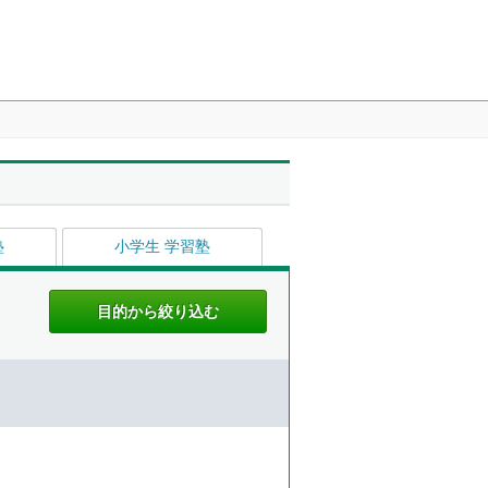
塾
小学生 学習塾