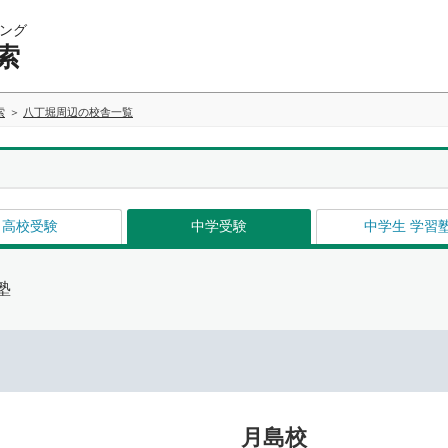
ング
索
索
八丁堀周辺の校舎一覧
高校受験
中学受験
中学生 学習
塾
月島校