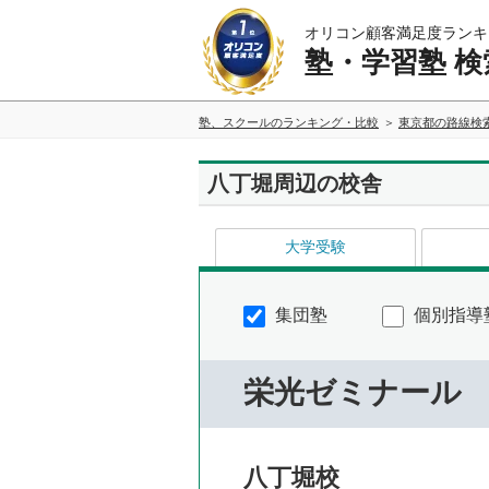
オリコン顧客満足度ランキ
塾・学習塾 検
塾、スクールのランキング・比較
東京都の路線検
八丁堀周辺の校舎
大学受験
集団塾
個別指導
栄光ゼミナール
八丁堀校