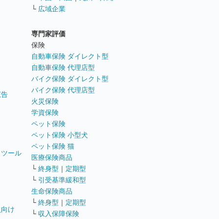
└
広域企業
専門家評価
ト
保険
自動車保険 ダイレクト型
自動車保険 代理店型
バイク保険 ダイレクト型
バイク保険 代理店型
広告
火災保険
学資保険
ペット保険
ペット保険 小型犬
ペット保険 猫
トツール
医療保険商品
└
終身型
｜
定期型
└
引受基準緩和型
生命保険商品
└
終身型
｜
定期型
員向け
└
収入保障保険