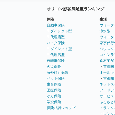
オリコン顧客満足度ランキング
保険
生活
自動車保険
ウォータ
└
ダイレクト型
浄水型
└
代理店型
ウォータ
バイク保険
家事代行
└
ダイレクト型
ハウスク
└
代理店型
コインラ
自転車保険
食材宅配
火災保険
└
首都圏
海外旅行保険
ミールキ
ペット保険
└
首都圏
生命保険
ネットス
医療保険
フードデ
がん保険
サービス
学資保険
ふるさと
保険相談ショップ
トランク
└
レンタ