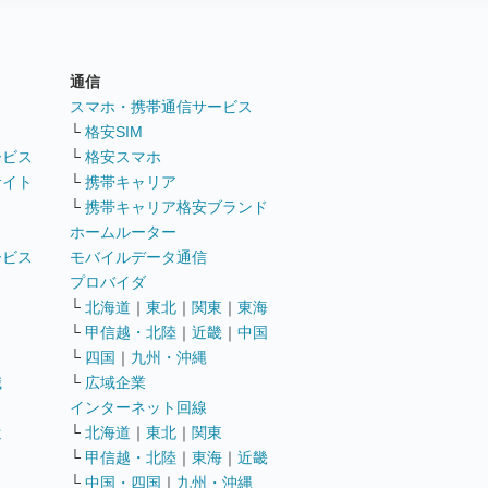
通信
ト
スマホ・携帯通信サービス
└
格安SIM
ービス
└
格安スマホ
サイト
└
携帯キャリア
└
携帯キャリア格安ブランド
ホームルーター
ービス
モバイルデータ通信
ト
プロバイダ
└
北海道
｜
東北
｜
関東
｜
東海
└
甲信越・北陸
｜
近畿
｜
中国
└
四国
｜
九州・沖縄
職
└
広域企業
インターネット回線
遣
└
北海道
｜
東北
｜
関東
└
甲信越・北陸
｜
東海
｜
近畿
ス
└
中国・四国
｜
九州・沖縄