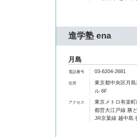
進学塾 ena
月島
03-6204-2681
東京都中央区月島2
ル 6F
東京メトロ有楽町線
都営大江戸線 勝ど
JR京葉線 越中島 