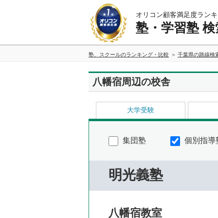
オリコン顧客満足度ランキ
塾・学習塾 検
塾、スクールのランキング・比較
千葉県の路線検
八幡宿周辺の校舎
大学受験
集団塾
個別指導
明光義塾
八幡宿教室