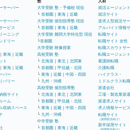
塾
人材
ーサーバー
大学受験 塾・予備校 現役
就活エージェン
└
首都圏
｜
東海
｜
近畿
就活サイト
ーサーバー
大学受験 個別指導塾 現役
逆求人型就活サ
サービス
└
首都圏
｜
東海
｜
近畿
アルバイト情報
リーニング
大学受験 難関大学特化型 現役
転職サイト
ンドリー
└
首都圏
転職サイト 女性
大学受験 映像授業
転職スカウトサ
｜
東海
｜
近畿
高校受験 塾
転職エージェン
ット
└
北海道
｜
東北
｜
北関東
看護師転職
｜
東海
｜
近畿
└
首都圏
｜
甲信越・北陸
介護転職
ーパー
└
東海
｜
近畿
｜
中国・四国
ハイクラス・
リバリー
└
九州・沖縄
ミドルクラス転
高校受験 個別指導塾
派遣会社
納税サイト
└
北海道
｜
東北
｜
北関東
工場・製造業派
ルーム
└
首都圏
｜
甲信越・北陸
派遣求人サイト
ル収納スペース
└
東海
｜
近畿
｜
中国・四国
求人情報サービ
ナ
└
九州・沖縄
転職サイト
（採用担当向け）
中学受験 塾
新卒採用サイト
社
└
首都圏
｜
東海
｜
近畿
（採用担当向け）