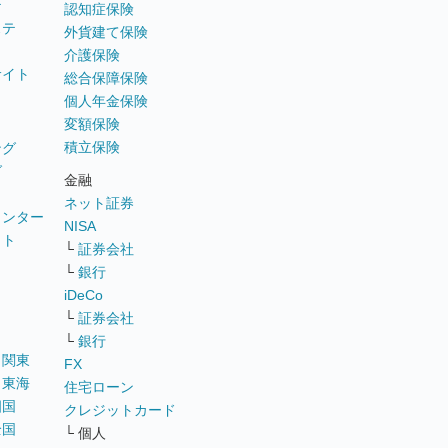
テ
認知症保険
ステ
外貨建て保険
介護保険
サイト
総合保障保険
個人年金保険
変額保険
積立保険
ング
グ
金融
ネット証券
ウンター
NISA
イト
└
証券会社
リ
└
銀行
iDeCo
└
証券会社
└
銀行
｜
関東
FX
｜
東海
住宅ローン
四国
クレジットカード
全国
└ 個人