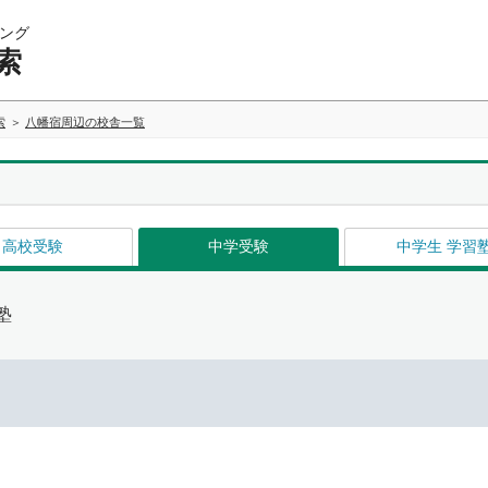
ング
索
索
八幡宿周辺の校舎一覧
高校受験
中学受験
中学生 学習
塾