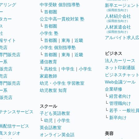
アリング
中学受験 個別指導塾
新卒エージェン
（採用担当向け）
ー
└
首都圏
人材紹介会社
タカー
公立中高一貫校対策 塾
（採用担当向け）
ス
└
首都圏
人材派遣会社
（採用担当向け）
社
小学生 塾
アルバイト求人
報サイト
└
首都圏
｜
東海
｜
近畿
売店
小学生 個別指導塾
ビジネス
専門販売店
└
首都圏
｜
東海
｜
近畿
法人カーリース
ー系
通信教育
ネット印刷通販
販売店
└
高校生
｜
中学生
｜
小学生
ビジネスチャッ
売店
家庭教師
Web会議ツール
専門販売店
幼児・小学生 学習教室
企業研修
ー系
幼児教室 知育
└
経営者向け
販売店
└
管理職向け
スクール
└
若手・一般社
テナンスサービス
子ども英語教室
└
新卒向け
└
幼児
｜
小学生
画配信サービス
英会話教室
真スタジオ
美容
オンライン英会話