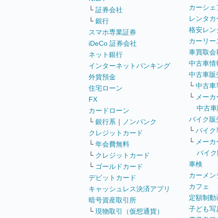
カーシェ
└
証券会社
レンタカ
└
銀行
格安レン
スマホ専業証券
カーリー
iDeCo 証券会社
車買取会
ネット銀行
中古車情
インターネットバンキング
中古車販
外貨預金
└
中古車
住宅ローン
└
メーカ
FX
中古車
カードローン
バイク販
└
銀行系
｜
ノンバンク
└
バイク
クレジットカード
└
メーカ
└
年会費無料
バイク
└
クレジットカード
車検
└
ゴールドカード
カーメン
デビットカード
カフェ
キャッシュレス決済アプリ
定額制動
暗号資産取引所
子ども写
└
現物取引（仮想通貨）