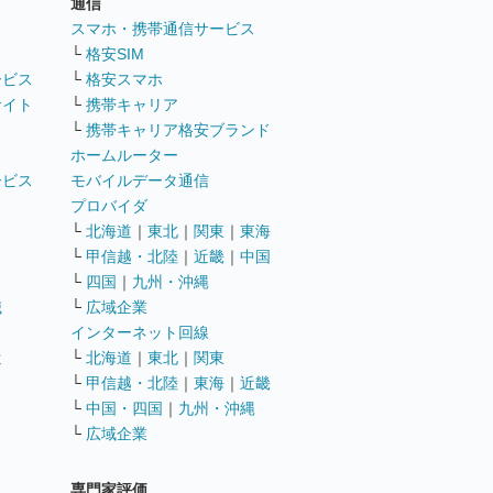
通信
ト
スマホ・携帯通信サービス
└
格安SIM
ービス
└
格安スマホ
サイト
└
携帯キャリア
└
携帯キャリア格安ブランド
ホームルーター
ービス
モバイルデータ通信
ト
プロバイダ
└
北海道
｜
東北
｜
関東
｜
東海
└
甲信越・北陸
｜
近畿
｜
中国
└
四国
｜
九州・沖縄
職
└
広域企業
インターネット回線
遣
└
北海道
｜
東北
｜
関東
└
甲信越・北陸
｜
東海
｜
近畿
ス
└
中国・四国
｜
九州・沖縄
└
広域企業
専門家評価