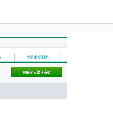
塾
小学生 学習塾