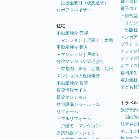
電子書籍
└
証拠金取引（仮想通貨）
電子コミ
ロボアドバイザー
└
総合型
└
オリジ
住宅
└
出版社
不動産仲介 売却
マンガア
└
マンション
｜
戸建て
｜
土地
ブランド
不動産仲介 購入
オフィス
└
マンション
｜
戸建て
オフィス
分譲マンション管理会社
オフィス
└
首都圏
｜
東海
｜
近畿
｜
九州
福利厚生
マンション大規模修繕
電力会社
不動産仲介 賃貸
子ども見
賃貸情報サイト
賃貸マンション
トラベル
住宅設備ショールーム
旅行予約
リフォーム
└
国内旅
└
フルリフォーム
航空券比
└
戸建て
｜
マンション
ホテル比
新築分譲マンション
格安航空券