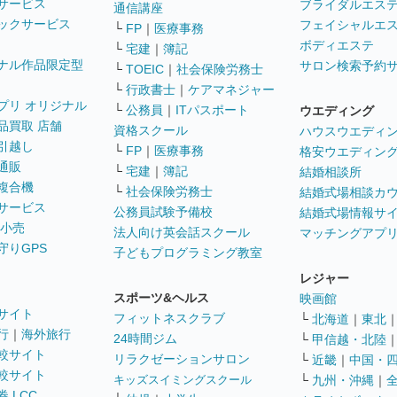
サービス
ブライダルエス
通信講座
ックサービス
フェイシャルエ
└
FP
｜
医療事務
ボディエステ
└
宅建
｜
簿記
ナル作品限定型
サロン検索予約
└
TOEIC
｜
社会保険労務士
└
行政書士
｜
ケアマネジャー
プリ オリジナル
└
公務員
｜
ITパスポート
ウエディング
品買取 店舗
資格スクール
ハウスウエディ
引越し
└
FP
｜
医療事務
格安ウエディン
通販
└
宅建
｜
簿記
結婚相談所
複合機
└
社会保険労務士
結婚式場相談カ
サービス
公務員試験予備校
結婚式場情報サ
 小売
法人向け英会話スクール
マッチングアプ
守りGPS
子どもプログラミング教室
レジャー
スポーツ&ヘルス
映画館
サイト
フィットネスクラブ
└
北海道
｜
東北
行
｜
海外旅行
24時間ジム
└
甲信越・北陸
較サイト
リラクゼーションサロン
└
近畿
｜
中国・
較サイト
キッズスイミングスクール
└
九州・沖縄
｜
 LCC