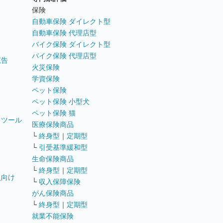
ト
保険
自動車保険 ダイレクト型
自動車保険 代理店型
バイク保険 ダイレクト型
バイク保険 代理店型
広告
火災保険
学資保険
ペット保険
ペット保険 小型犬
ペット保険 猫
トツール
医療保険商品
└
終身型
｜
定期型
└
引受基準緩和型
生命保険商品
└
終身型
｜
定期型
員向け
└
収入保障保険
がん保険商品
└
終身型
｜
定期型
就業不能保険