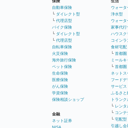
保険
生活
自動車保険
ウォータ
└
ダイレクト型
浄水型
└
代理店型
ウォータ
バイク保険
家事代行
└
ダイレクト型
ハウスク
└
代理店型
コインラ
自転車保険
食材宅配
火災保険
└
首都圏
海外旅行保険
ミールキ
ペット保険
└
首都圏
生命保険
ネットス
医療保険
フードデ
がん保険
サービス
学資保険
ふるさと
保険相談ショップ
トランク
└
レンタ
└
コンテ
金融
└
宅配型
ネット証券
引越し会
NISA