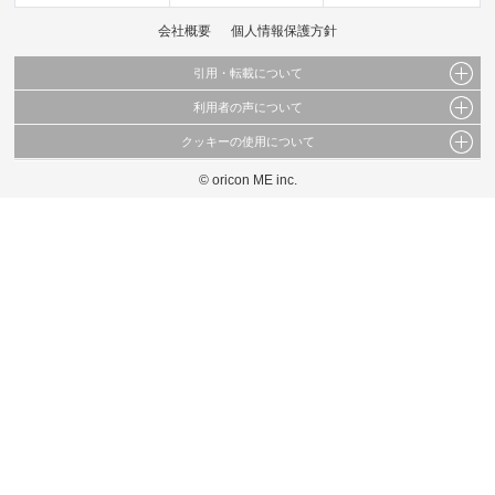
会社概要
個人情報保護方針
引用・転載について
利用者の声について
当サイトで公開されている情報（文字、写真、イラスト、画像データ等）及びこれらの配
置・編集および構造などについての著作権は株式会社oricon MEに帰属しております。
クッキーの使用について
当サイトに掲載している内容はすべてサービスの利用者が提出された見解・感想です。
これらの情報を権利者の許可なく無断転載・複製などの二次利用を行うことは固く禁じて
弊社が内容について正確性を含め一切保証するものではありません。
おります。
© oricon ME inc.
このサイトでは Cookie を使用して、ユーザーに合わせたコンテンツや広告の表示、ソー
弊社の見解・ 意見ではないことをご理解いただいた上でご覧ください。
シャル メディア機能の提供、広告の表示回数やクリック数の測定を行っています。
また、ユーザーによるサイトの利用状況についても情報を収集し、ソーシャル メディア
や広告配信、データ解析の各パートナーに提供しています。
各パートナーは、この情報とユーザーが各パートナーに提供した他の情報や、ユーザーが
各パートナーのサービスを使用したときに収集した他の情報を組み合わせて使用すること
があります。