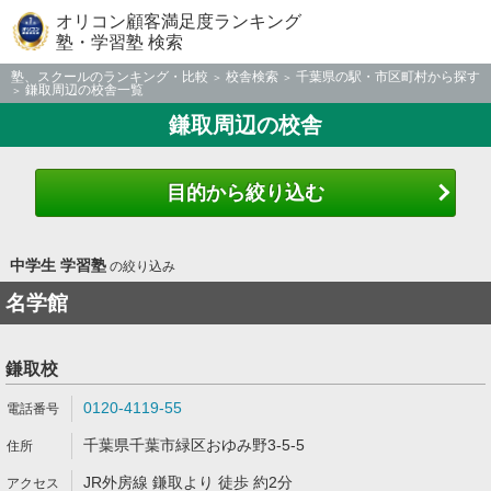
オリコン顧客満足度ランキング
塾・学習塾 検索
塾、スクールのランキング・比較
校舎検索
千葉県の駅・市区町村から探す
鎌取周辺の校舎一覧
鎌取周辺の校舎
目的から絞り込む
中学生 学習塾
の絞り込み
名学館
鎌取校
0120-4119-55
千葉県千葉市緑区おゆみ野3-5-5
JR外房線 鎌取より 徒歩 約2分