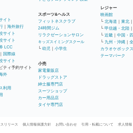
レジャー
スポーツ&ヘルス
映画館
サイト
フィットネスクラブ
└
北海道
｜
東北
行
｜
海外旅行
24時間ジム
└
甲信越・北陸
較サイト
リラクゼーションサロン
└
近畿
｜
中国・
較サイト
キッズスイミングスクール
└
九州・沖縄
｜
 LCC
└
幼児
｜
小学生
カラオケボック
｜
国際線
テーマパーク
較サイト
小売
ビティ予約サイト
家電量販店
海外
ドラッグストア
紳士服専門店
ス利用
スーツショップ
用
カー用品店
タイヤ専門店
ースリリース
個人情報保護方針
お問い合わせ
引用・転載について
求人情報