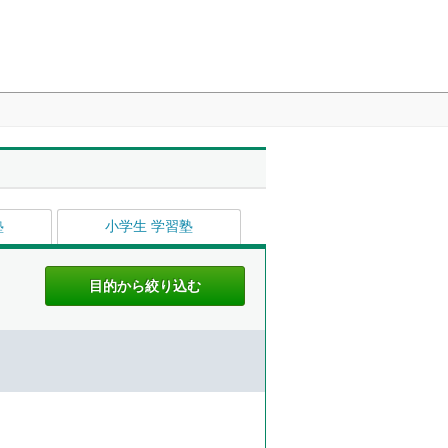
塾
小学生 学習塾