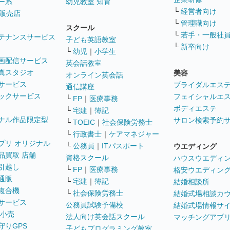
ー系
幼児教室 知育
└
経営者向け
販売店
└
管理職向け
スクール
└
若手・一般社
テナンスサービス
子ども英語教室
└
新卒向け
└
幼児
｜
小学生
画配信サービス
英会話教室
真スタジオ
美容
オンライン英会話
サービス
ブライダルエス
通信講座
ックサービス
フェイシャルエ
└
FP
｜
医療事務
ボディエステ
└
宅建
｜
簿記
ナル作品限定型
サロン検索予約
└
TOEIC
｜
社会保険労務士
└
行政書士
｜
ケアマネジャー
プリ オリジナル
└
公務員
｜
ITパスポート
ウエディング
品買取 店舗
資格スクール
ハウスウエディ
引越し
└
FP
｜
医療事務
格安ウエディン
通販
└
宅建
｜
簿記
結婚相談所
複合機
└
社会保険労務士
結婚式場相談カ
サービス
公務員試験予備校
結婚式場情報サ
 小売
法人向け英会話スクール
マッチングアプ
守りGPS
子どもプログラミング教室