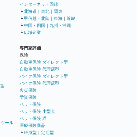
インターネット回線
遣
└
北海道
｜
東北
｜
関東
└
甲信越・北陸
｜
東海
｜
近畿
ス
└
中国・四国
｜
九州・沖縄
└
広域企業
専門家評価
ト
保険
自動車保険 ダイレクト型
自動車保険 代理店型
バイク保険 ダイレクト型
バイク保険 代理店型
広告
火災保険
学資保険
ペット保険
ペット保険 小型犬
ペット保険 猫
トツール
医療保険商品
└
終身型
｜
定期型