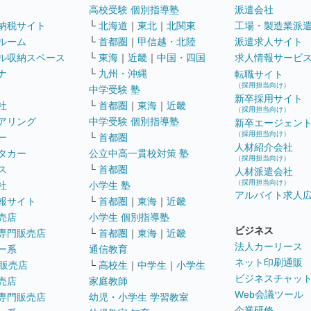
高校受験 個別指導塾
派遣会社
納税サイト
└
北海道
｜
東北
｜
北関東
工場・製造業派
ルーム
└
首都圏
｜
甲信越・北陸
派遣求人サイト
ル収納スペース
└
東海
｜
近畿
｜
中国・四国
求人情報サービ
ナ
└
九州・沖縄
転職サイト
（採用担当向け）
中学受験 塾
新卒採用サイト
社
└
首都圏
｜
東海
｜
近畿
（採用担当向け）
アリング
中学受験 個別指導塾
新卒エージェン
（採用担当向け）
ー
└
首都圏
人材紹介会社
タカー
公立中高一貫校対策 塾
（採用担当向け）
ス
└
首都圏
人材派遣会社
（採用担当向け）
社
小学生 塾
アルバイト求人
報サイト
└
首都圏
｜
東海
｜
近畿
売店
小学生 個別指導塾
ビジネス
専門販売店
└
首都圏
｜
東海
｜
近畿
法人カーリース
ー系
通信教育
ネット印刷通販
販売店
└
高校生
｜
中学生
｜
小学生
ビジネスチャッ
売店
家庭教師
Web会議ツール
専門販売店
幼児・小学生 学習教室
企業研修