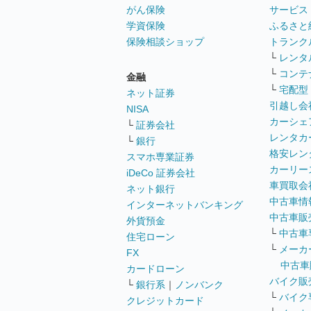
がん保険
サービス
学資保険
ふるさと
保険相談ショップ
トランク
└
レンタ
└
コンテ
金融
└
宅配型
ネット証券
引越し会
NISA
カーシェ
└
証券会社
レンタカ
└
銀行
格安レン
スマホ専業証券
カーリー
iDeCo 証券会社
車買取会
ネット銀行
中古車情
インターネットバンキング
中古車販
外貨預金
└
中古車
住宅ローン
└
メーカ
FX
中古車
カードローン
バイク販
└
銀行系
｜
ノンバンク
└
バイク
クレジットカード