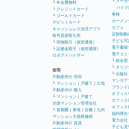
└
メーカ
└
年会費無料
バイク
└
クレジットカード
車検
└
ゴールドカード
カーメン
デビットカード
カフェ
キャッシュレス決済アプリ
定額制動
暗号資産取引所
子ども写
└
現物取引（仮想通貨）
電子書籍
└
証拠金取引（仮想通貨）
電子コミ
ロボアドバイザー
└
総合型
└
オリジ
住宅
└
出版社
不動産仲介 売却
マンガア
└
マンション
｜
戸建て
｜
土地
ブランド
不動産仲介 購入
オフィス
└
マンション
｜
戸建て
オフィス
分譲マンション管理会社
オフィス
└
首都圏
｜
東海
｜
近畿
｜
九州
福利厚生
マンション大規模修繕
電力会社
不動産仲介 賃貸
子ども見