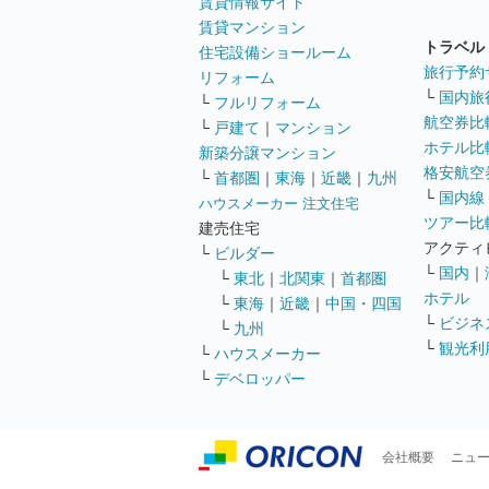
賃貸情報サイト
賃貸マンション
トラベル
住宅設備ショールーム
旅行予約
リフォーム
└
国内旅
└
フルリフォーム
航空券比
└
戸建て
｜
マンション
ホテル比
新築分譲マンション
格安航空券
└
首都圏
｜
東海
｜
近畿
｜
九州
└
国内線
ハウスメーカー 注文住宅
ツアー比
建売住宅
アクティ
└
ビルダー
└
国内
｜
└
東北
｜
北関東
｜
首都圏
ホテル
└
東海
｜
近畿
｜
中国・四国
└
ビジネ
└
九州
└
観光利
└
ハウスメーカー
└
デベロッパー
会社概要
ニュ