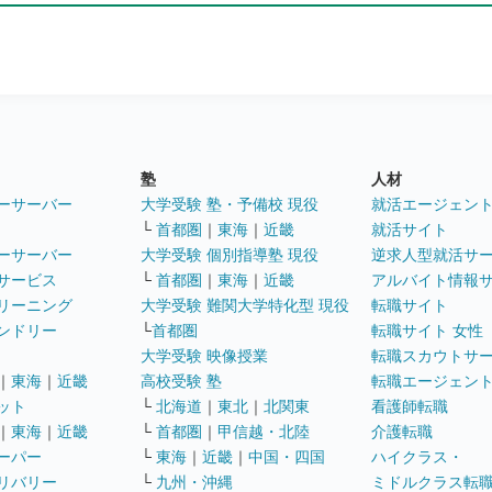
塾
人材
ーサーバー
大学受験 塾・予備校 現役
就活エージェン
└
首都圏
｜
東海
｜
近畿
就活サイト
ーサーバー
大学受験 個別指導塾 現役
逆求人型就活サ
サービス
└
首都圏
｜
東海
｜
近畿
アルバイト情報
リーニング
大学受験 難関大学特化型 現役
転職サイト
ンドリー
└
首都圏
転職サイト 女性
大学受験 映像授業
転職スカウトサ
｜
東海
｜
近畿
高校受験 塾
転職エージェン
ット
└
北海道
｜
東北
｜
北関東
看護師転職
｜
東海
｜
近畿
└
首都圏
｜
甲信越・北陸
介護転職
ーパー
└
東海
｜
近畿
｜
中国・四国
ハイクラス・
リバリー
└
九州・沖縄
ミドルクラス転