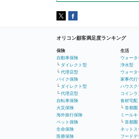
オリコン顧客満足度ランキング
保険
生活
自動車保険
ウォータ
└
ダイレクト型
浄水型
└
代理店型
ウォータ
バイク保険
家事代行
└
ダイレクト型
ハウスク
└
代理店型
コインラ
自転車保険
食材宅配
火災保険
└
首都圏
海外旅行保険
ミールキ
ペット保険
└
首都圏
生命保険
ネットス
医療保険
フードデ