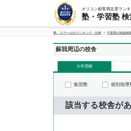
オリコン顧客満足度ランキ
塾・学習塾 検
塾、スクールのランキング・比較
千葉県の路線検
蘇我周辺の校舎
大学受験
集団塾
個別指導
該当する校舎が