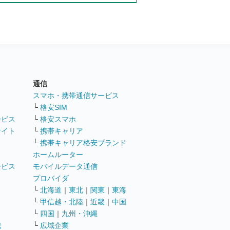
通信
ト
スマホ・携帯通信サービス
└
格安SIM
ービス
└
格安スマホ
サイト
└
携帯キャリア
└
携帯キャリア格安ブランド
ホームルーター
ービス
モバイルデータ通信
ト
プロバイダ
└
北海道
｜
東北
｜
関東
｜
東海
└
甲信越・北陸
｜
近畿
｜
中国
└
四国
｜
九州・沖縄
職
└
広域企業