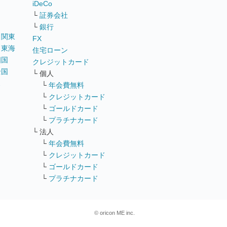
iDeCo
└
証券会社
└
銀行
｜
関東
FX
｜
東海
住宅ローン
四国
クレジットカード
全国
└ 個人
ス
└
年会費無料
└
クレジットカード
└
ゴールドカード
└
プラチナカード
└ 法人
└
年会費無料
└
クレジットカード
└
ゴールドカード
└
プラチナカード
© oricon ME inc.