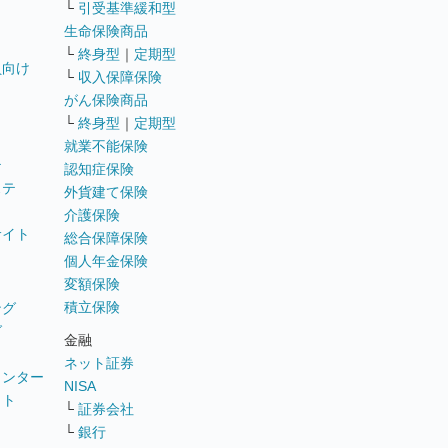
└
引受基準緩和型
生命保険商品
└
終身型
｜
定期型
員向け
└
収入保障保険
がん保険商品
└
終身型
｜
定期型
就業不能保険
テ
認知症保険
ステ
外貨建て保険
介護保険
サイト
総合保障保険
個人年金保険
変額保険
積立保険
ング
グ
金融
ネット証券
ウンター
NISA
イト
└
証券会社
リ
└
銀行