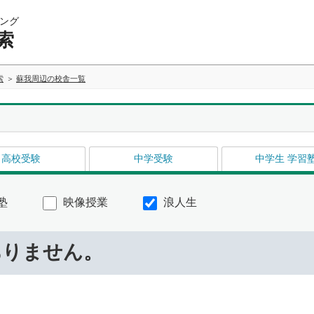
ング
索
索
蘇我周辺の校舎一覧
高校受験
中学受験
中学生 学習
塾
映像授業
浪人生
ありません。