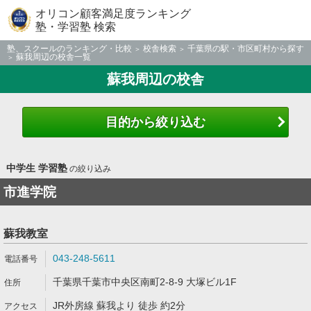
オリコン顧客満足度ランキング
塾・学習塾 検索
塾、スクールのランキング・比較
校舎検索
千葉県の駅・市区町村から探す
蘇我周辺の校舎一覧
蘇我周辺の校舎
目的から絞り込む
中学生 学習塾
の絞り込み
市進学院
蘇我教室
043-248-5611
千葉県千葉市中央区南町2-8-9 大塚ビル1F
JR外房線 蘇我より 徒歩 約2分