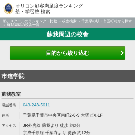
オリコン顧客満足度ランキング
塾・学習塾 検索
塾、スクールのランキング・比較
校舎検索
千葉県の駅・市区町村から探す
蘇我周辺の校舎一覧
蘇我周辺の校舎
目的から絞り込む
市進学院
蘇我教室
043-248-5611
千葉県千葉市中央区南町2-8-9 大塚ビル1F
JR外房線 蘇我より 徒歩 約2分
京成千原線 千葉寺より 徒歩 約12分