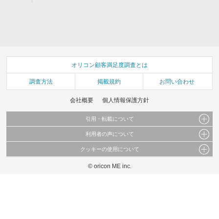
オリコン顧客満足度調査とは
調査方法
掲載規約
お問い合わせ
会社概要
個人情報保護方針
引用・転載について
利用者の声について
当サイトで公開されている情報（文字、写真、イラスト、画像データ等）及びこれらの配
置・編集および構造などについての著作権は株式会社oricon MEに帰属しております。
クッキーの使用について
当サイトに掲載している内容はすべてサービスの利用者が提出された見解・感想です。
これらの情報を権利者の許可なく無断転載・複製などの二次利用を行うことは固く禁じて
弊社が内容について正確性を含め一切保証するものではありません。
おります。
© oricon ME inc.
このサイトでは Cookie を使用して、ユーザーに合わせたコンテンツや広告の表示、ソー
弊社の見解・ 意見ではないことをご理解いただいた上でご覧ください。
シャル メディア機能の提供、広告の表示回数やクリック数の測定を行っています。
また、ユーザーによるサイトの利用状況についても情報を収集し、ソーシャル メディア
や広告配信、データ解析の各パートナーに提供しています。
各パートナーは、この情報とユーザーが各パートナーに提供した他の情報や、ユーザーが
各パートナーのサービスを使用したときに収集した他の情報を組み合わせて使用すること
があります。