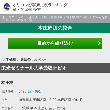
オリコン顧客満足度ランキング
塾・学習塾 検索
塾、スクールのランキング・比較
校舎検索
埼玉県の駅・市区町村から探す
本庄周辺の校舎一覧
本庄周辺の校舎
目的から絞り込む
大学受験： 集団塾
の絞り込み
栄光ゼミナール大学受験ナビオ
本庄校
0495-27-4691
埼玉県本庄市駅南1-2-20 本庄駅南ビル1F
JR高崎線 本庄より 徒歩 約2分