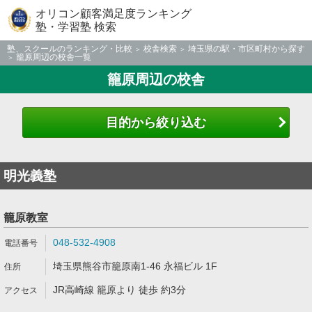
オリコン顧客満足度ランキング
塾・学習塾 検索
塾、スクールのランキング・比較
校舎検索
埼玉県の駅・市区町村から探す
籠原周辺の校舎一覧
籠原周辺の校舎
目的から絞り込む
明光義塾
籠原教室
048-532-4908
埼玉県熊谷市籠原南1-46 永福ビル 1F
JR高崎線 籠原より 徒歩 約3分