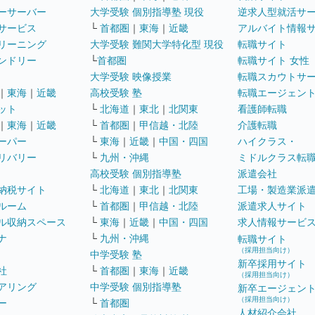
ーサーバー
大学受験 個別指導塾 現役
逆求人型就活サ
サービス
└
首都圏
｜
東海
｜
近畿
アルバイト情報
リーニング
大学受験 難関大学特化型 現役
転職サイト
ンドリー
└
首都圏
転職サイト 女性
大学受験 映像授業
転職スカウトサ
｜
東海
｜
近畿
高校受験 塾
転職エージェン
ット
└
北海道
｜
東北
｜
北関東
看護師転職
｜
東海
｜
近畿
└
首都圏
｜
甲信越・北陸
介護転職
ーパー
└
東海
｜
近畿
｜
中国・四国
ハイクラス・
リバリー
└
九州・沖縄
ミドルクラス転
高校受験 個別指導塾
派遣会社
納税サイト
└
北海道
｜
東北
｜
北関東
工場・製造業派
ルーム
└
首都圏
｜
甲信越・北陸
派遣求人サイト
ル収納スペース
└
東海
｜
近畿
｜
中国・四国
求人情報サービ
ナ
└
九州・沖縄
転職サイト
（採用担当向け）
中学受験 塾
新卒採用サイト
社
└
首都圏
｜
東海
｜
近畿
（採用担当向け）
アリング
中学受験 個別指導塾
新卒エージェン
（採用担当向け）
ー
└
首都圏
人材紹介会社