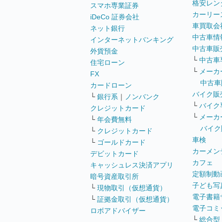
格安レン
スマホ専業証券
カーリー
iDeCo 証券会社
車買取会
ネット銀行
中古車情
インターネットバンキング
中古車販
外貨預金
└
中古車
住宅ローン
└
メーカ
FX
中古車
カードローン
バイク販
└
銀行系
｜
ノンバンク
└
バイク
クレジットカード
└
メーカ
└
年会費無料
バイク
└
クレジットカード
車検
└
ゴールドカード
カーメン
デビットカード
カフェ
キャッシュレス決済アプリ
定額制動
暗号資産取引所
子ども写
└
現物取引（仮想通貨）
電子書籍
└
証拠金取引（仮想通貨）
電子コミ
ロボアドバイザー
└
総合型