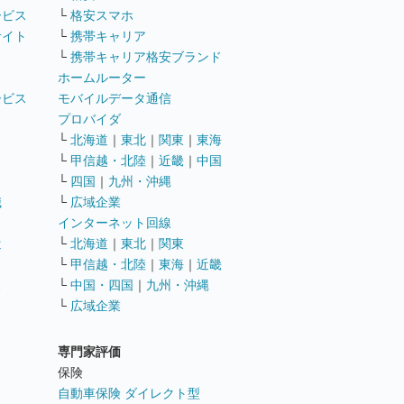
ービス
└
格安スマホ
サイト
└
携帯キャリア
└
携帯キャリア格安ブランド
ホームルーター
ービス
モバイルデータ通信
ト
プロバイダ
└
北海道
｜
東北
｜
関東
｜
東海
└
甲信越・北陸
｜
近畿
｜
中国
└
四国
｜
九州・沖縄
職
└
広域企業
インターネット回線
遣
└
北海道
｜
東北
｜
関東
└
甲信越・北陸
｜
東海
｜
近畿
ス
└
中国・四国
｜
九州・沖縄
└
広域企業
専門家評価
ト
保険
自動車保険 ダイレクト型