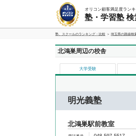
オリコン顧客満足度ランキ
塾・学習塾 検
塾、スクールのランキング・比較
埼玉県の路線検
北鴻巣周辺の校舎
大学受験
明光義塾
北鴻巣駅前教室
048-597-5517