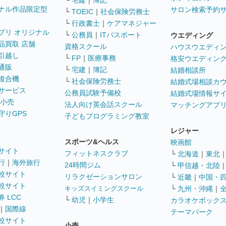
└
宅建
｜
簿記
ナル作品限定型
サロン検索予約
└
TOEIC
｜
社会保険労務士
└
行政書士
｜
ケアマネジャー
プリ オリジナル
└
公務員
｜
ITパスポート
ウエディング
品買取 店舗
資格スクール
ハウスウエディ
引越し
└
FP
｜
医療事務
格安ウエディン
通販
└
宅建
｜
簿記
結婚相談所
複合機
└
社会保険労務士
結婚式場相談カ
サービス
公務員試験予備校
結婚式場情報サ
 小売
法人向け英会話スクール
マッチングアプ
守りGPS
子どもプログラミング教室
レジャー
スポーツ&ヘルス
映画館
サイト
フィットネスクラブ
└
北海道
｜
東北
行
｜
海外旅行
24時間ジム
└
甲信越・北陸
較サイト
リラクゼーションサロン
└
近畿
｜
中国・
較サイト
キッズスイミングスクール
└
九州・沖縄
｜
 LCC
└
幼児
｜
小学生
カラオケボック
｜
国際線
テーマパーク
較サイト
小売