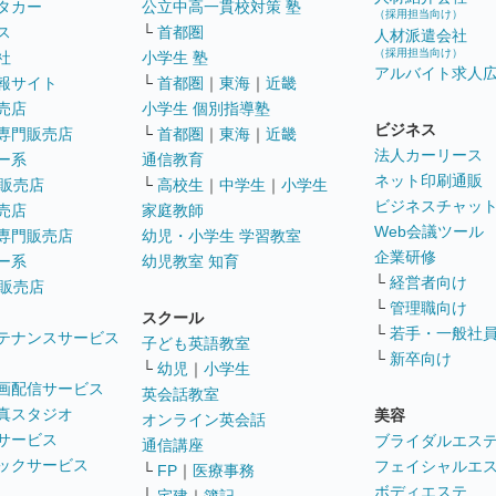
タカー
公立中高一貫校対策 塾
（採用担当向け）
ス
└
首都圏
人材派遣会社
（採用担当向け）
社
小学生 塾
アルバイト求人
報サイト
└
首都圏
｜
東海
｜
近畿
売店
小学生 個別指導塾
ビジネス
専門販売店
└
首都圏
｜
東海
｜
近畿
法人カーリース
ー系
通信教育
ネット印刷通販
販売店
└
高校生
｜
中学生
｜
小学生
ビジネスチャッ
売店
家庭教師
Web会議ツール
専門販売店
幼児・小学生 学習教室
企業研修
ー系
幼児教室 知育
└
経営者向け
販売店
└
管理職向け
スクール
└
若手・一般社
テナンスサービス
子ども英語教室
└
新卒向け
└
幼児
｜
小学生
画配信サービス
英会話教室
真スタジオ
美容
オンライン英会話
サービス
ブライダルエス
通信講座
ックサービス
フェイシャルエ
└
FP
｜
医療事務
ボディエステ