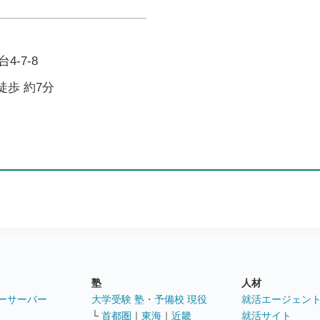
-7-8
徒歩 約7分
塾
人材
ーサーバー
大学受験 塾・予備校 現役
就活エージェン
└
首都圏
｜
東海
｜
近畿
就活サイト