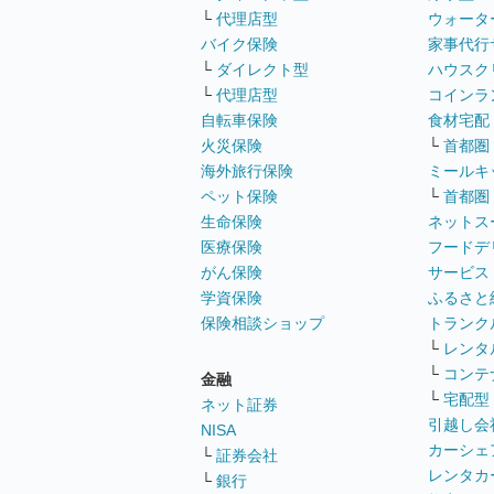
└
代理店型
ウォータ
バイク保険
家事代行
└
ダイレクト型
ハウスク
└
代理店型
コインラ
自転車保険
食材宅配
火災保険
└
首都圏
海外旅行保険
ミールキ
ペット保険
└
首都圏
生命保険
ネットス
医療保険
フードデ
がん保険
サービス
学資保険
ふるさと
保険相談ショップ
トランク
└
レンタ
└
コンテ
金融
└
宅配型
ネット証券
引越し会
NISA
カーシェ
└
証券会社
レンタカ
└
銀行