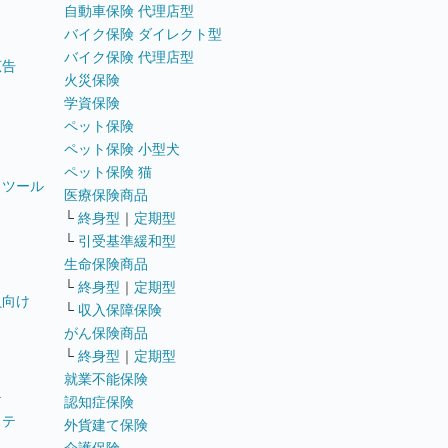
自動車保険 代理店型
バイク保険 ダイレクト型
バイク保険 代理店型
広告
火災保険
学資保険
ペット保険
ペット保険 小型犬
ペット保険 猫
トツール
医療保険商品
└
終身型
｜
定期型
└
引受基準緩和型
生命保険商品
└
終身型
｜
定期型
員向け
└
収入保障保険
がん保険商品
└
終身型
｜
定期型
就業不能保険
テ
認知症保険
ステ
外貨建て保険