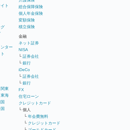
介護保険
サイト
総合保障保険
個人年金保険
変額保険
積立保険
ング
グ
金融
ネット証券
ウンター
NISA
イト
└
証券会社
リ
└
銀行
iDeCo
└
証券会社
└
銀行
｜
関東
FX
｜
東海
住宅ローン
四国
クレジットカード
全国
└ 個人
ス
└
年会費無料
└
クレジットカード
└
ゴールドカード