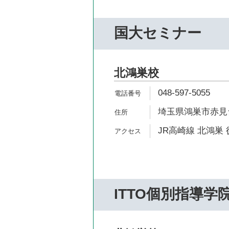
国大セミナー
北鴻巣校
048-597-5055
埼玉県鴻巣市赤見台1
JR高崎線 北鴻巣 
ITTO個別指導学