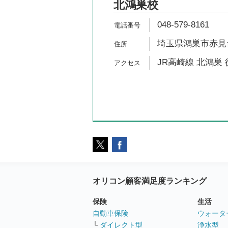
北鴻巣校
048-579-8161
埼玉県鴻巣市赤見台4
JR高崎線 北鴻巣 
オリコン顧客満足度ランキング
保険
生活
自動車保険
ウォータ
└
ダイレクト型
浄水型