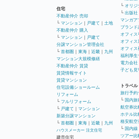
└
オリジ
住宅
└
出版社
不動産仲介 売却
マンガア
└
マンション
｜
戸建て
｜
土地
ブランド
不動産仲介 購入
オフィス
└
マンション
｜
戸建て
オフィス
分譲マンション管理会社
オフィス
└
首都圏
｜
東海
｜
近畿
｜
九州
福利厚生
マンション大規模修繕
電力会社
不動産仲介 賃貸
子ども見
賃貸情報サイト
賃貸マンション
トラベル
住宅設備ショールーム
旅行予約
リフォーム
└
国内旅
└
フルリフォーム
航空券比
└
戸建て
｜
マンション
ホテル比
新築分譲マンション
格安航空券
└
首都圏
｜
東海
｜
近畿
｜
九州
└
国内線
ハウスメーカー 注文住宅
ツアー比
建売住宅