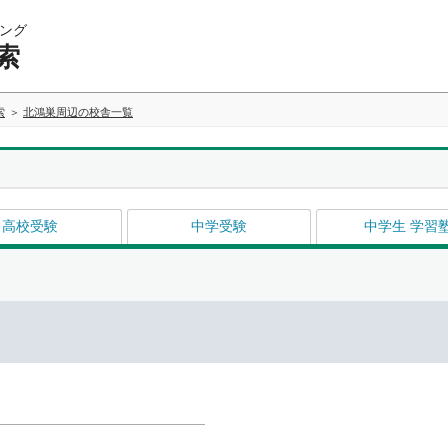
ング
索
索
北鴻巣周辺の校舎一覧
高校受験
中学受験
中学生 学習