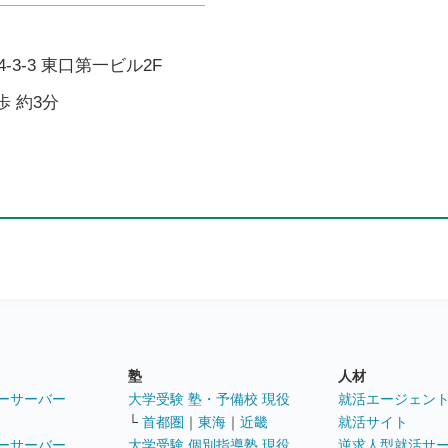
3-3 東口第一ビル2F
歩 約3分
塾
人材
ーサーバー
大学受験 塾・予備校 現役
就活エージェン
└
首都圏
｜
東海
｜
近畿
就活サイト
ーサーバー
大学受験 個別指導塾 現役
逆求人型就活サ