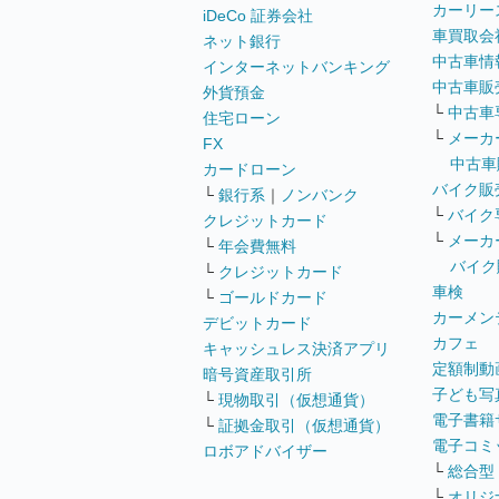
カーリー
iDeCo 証券会社
車買取会
ネット銀行
中古車情
インターネットバンキング
中古車販
外貨預金
└
中古車
住宅ローン
└
メーカ
FX
中古車
カードローン
バイク販
└
銀行系
｜
ノンバンク
└
バイク
クレジットカード
└
メーカ
└
年会費無料
バイク
└
クレジットカード
車検
└
ゴールドカード
カーメン
デビットカード
カフェ
キャッシュレス決済アプリ
定額制動
暗号資産取引所
子ども写
└
現物取引（仮想通貨）
電子書籍
└
証拠金取引（仮想通貨）
電子コミ
ロボアドバイザー
└
総合型
└
オリジ