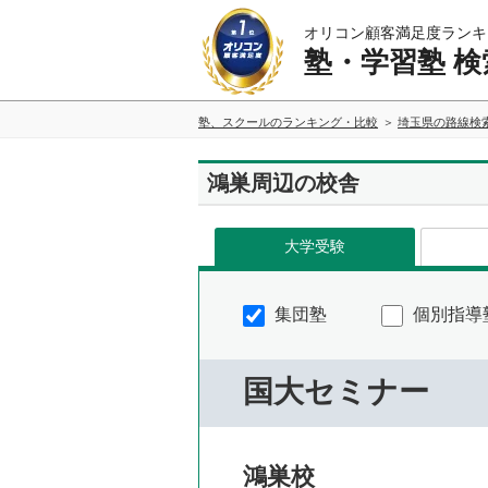
オリコン顧客満足度ランキ
塾・学習塾 検
塾、スクールのランキング・比較
埼玉県の路線検
鴻巣周辺の校舎
大学受験
集団塾
個別指導
国大セミナー
鴻巣校