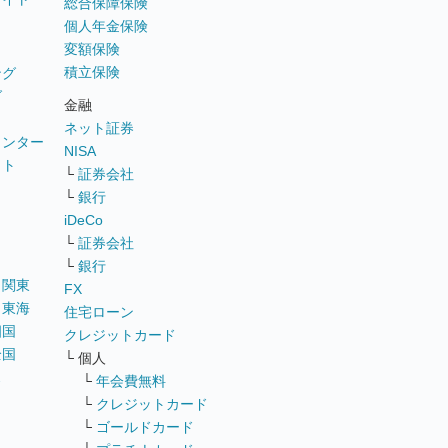
総合保障保険
個人年金保険
変額保険
積立保険
ング
グ
金融
ネット証券
ウンター
NISA
イト
└
証券会社
リ
└
銀行
iDeCo
└
証券会社
└
銀行
｜
関東
FX
｜
東海
住宅ローン
四国
クレジットカード
全国
└ 個人
ス
└
年会費無料
└
クレジットカード
└
ゴールドカード