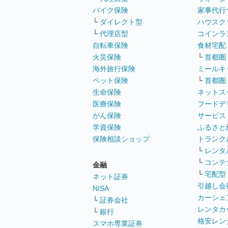
バイク保険
家事代行
└
ダイレクト型
ハウスク
└
代理店型
コインラ
自転車保険
食材宅配
火災保険
└
首都圏
海外旅行保険
ミールキ
ペット保険
└
首都圏
生命保険
ネットス
医療保険
フードデ
がん保険
サービス
学資保険
ふるさと
保険相談ショップ
トランク
└
レンタ
└
コンテ
金融
└
宅配型
ネット証券
引越し会
NISA
カーシェ
└
証券会社
レンタカ
└
銀行
格安レン
スマホ専業証券