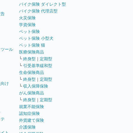
バイク保険 ダイレクト型
バイク保険 代理店型
広告
火災保険
学資保険
ペット保険
ペット保険 小型犬
ペット保険 猫
トツール
医療保険商品
└
終身型
｜
定期型
└
引受基準緩和型
生命保険商品
└
終身型
｜
定期型
員向け
└
収入保障保険
がん保険商品
└
終身型
｜
定期型
就業不能保険
テ
認知症保険
ステ
外貨建て保険
介護保険
サイト