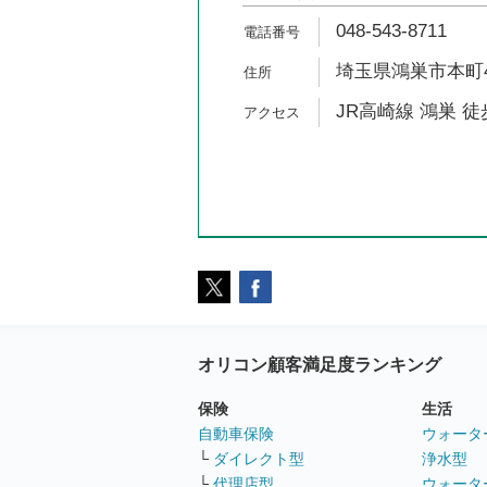
048-543-8711
埼玉県鴻巣市本町4-
JR高崎線 鴻巣 徒
オリコン顧客満足度ランキング
保険
生活
自動車保険
ウォータ
└
ダイレクト型
浄水型
└
代理店型
ウォータ