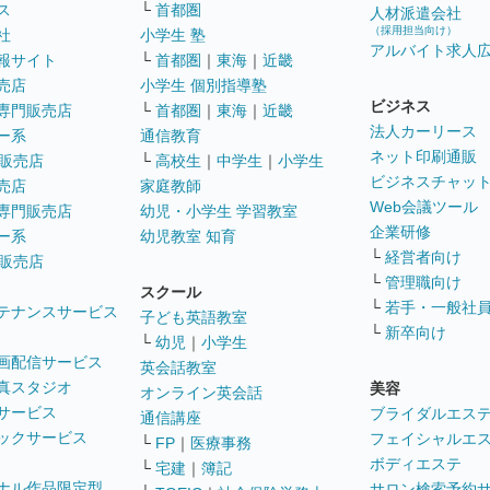
ス
└
首都圏
人材派遣会社
（採用担当向け）
社
小学生 塾
アルバイト求人
報サイト
└
首都圏
｜
東海
｜
近畿
売店
小学生 個別指導塾
ビジネス
専門販売店
└
首都圏
｜
東海
｜
近畿
法人カーリース
ー系
通信教育
ネット印刷通販
販売店
└
高校生
｜
中学生
｜
小学生
ビジネスチャッ
売店
家庭教師
Web会議ツール
専門販売店
幼児・小学生 学習教室
企業研修
ー系
幼児教室 知育
└
経営者向け
販売店
└
管理職向け
スクール
└
若手・一般社
テナンスサービス
子ども英語教室
└
新卒向け
└
幼児
｜
小学生
画配信サービス
英会話教室
真スタジオ
美容
オンライン英会話
サービス
ブライダルエス
通信講座
ックサービス
フェイシャルエ
└
FP
｜
医療事務
ボディエステ
└
宅建
｜
簿記
ナル作品限定型
サロン検索予約