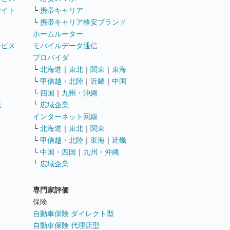
サイト
└
携帯キャリア
└
携帯キャリア格安ブランド
ホームルーター
ービス
モバイルデータ通信
ト
プロバイダ
└
北海道
｜
東北
｜
関東
｜
東海
└
甲信越・北陸
｜
近畿
｜
中国
└
四国
｜
九州・沖縄
職
└
広域企業
インターネット回線
遣
└
北海道
｜
東北
｜
関東
└
甲信越・北陸
｜
東海
｜
近畿
ス
└
中国・四国
｜
九州・沖縄
└
広域企業
専門家評価
ト
保険
自動車保険 ダイレクト型
自動車保険 代理店型