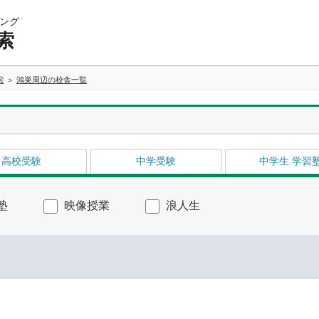
ング
索
索
鴻巣周辺の校舎一覧
高校受験
中学受験
中学生 学習
塾
映像授業
浪人生