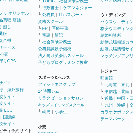
└
TOEIC
｜
社会保険労務士
└
行政書士
｜
ケアマネジャー
プリ オリジナル
└
公務員
｜
ITパスポート
ウエディング
品買取 店舗
資格スクール
ハウスウエディ
引越し
└
FP
｜
医療事務
格安ウエディン
通販
└
宅建
｜
簿記
結婚相談所
複合機
└
社会保険労務士
結婚式場相談カ
サービス
公務員試験予備校
結婚式場情報サ
 小売
法人向け英会話スクール
マッチングアプ
守りGPS
子どもプログラミング教室
レジャー
スポーツ&ヘルス
映画館
サイト
フィットネスクラブ
└
北海道
｜
東北
行
｜
海外旅行
24時間ジム
└
甲信越・北陸
較サイト
リラクゼーションサロン
└
近畿
｜
中国・
較サイト
キッズスイミングスクール
└
九州・沖縄
｜
 LCC
└
幼児
｜
小学生
カラオケボック
｜
国際線
テーマパーク
較サイト
小売
ビティ予約サイト