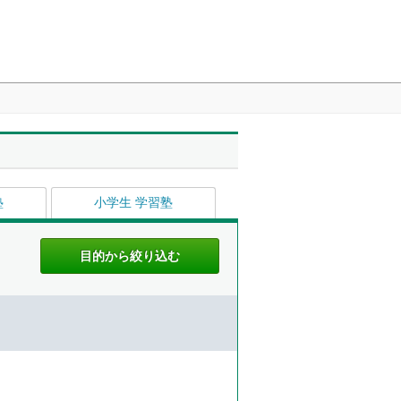
塾
小学生 学習塾