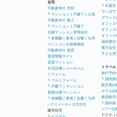
住宅
└
出版社
不動産仲介 売却
マンガア
└
マンション
｜
戸建て
｜
土地
ブランド
不動産仲介 購入
オフィス
└
マンション
｜
戸建て
オフィス
分譲マンション管理会社
オフィス
└
首都圏
｜
東海
｜
近畿
｜
九州
福利厚生
マンション大規模修繕
電力会社
不動産仲介 賃貸
子ども見
賃貸情報サイト
賃貸マンション
トラベル
住宅設備ショールーム
旅行予約
リフォーム
└
国内旅
└
フルリフォーム
航空券比
└
戸建て
｜
マンション
ホテル比
新築分譲マンション
格安航空券
└
首都圏
｜
東海
｜
近畿
｜
九州
└
国内線
ハウスメーカー 注文住宅
ツアー比
建売住宅
アクティ
└
ビルダー