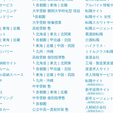
サービス
└
首都圏
｜
東海
｜
近畿
アルバイト情報
リーニング
大学受験 難関大学特化型 現役
転職サイト
ンドリー
└
首都圏
転職サイト 女性
大学受験 映像授業
転職スカウトサ
｜
東海
｜
近畿
高校受験 塾
転職エージェン
ット
└
北海道
｜
東北
｜
北関東
看護師転職
｜
東海
｜
近畿
└
首都圏
｜
甲信越・北陸
介護転職
ーパー
└
東海
｜
近畿
｜
中国・四国
ハイクラス・
リバリー
└
九州・沖縄
ミドルクラス転
高校受験 個別指導塾
派遣会社
納税サイト
└
北海道
｜
東北
｜
北関東
工場・製造業派
ルーム
└
首都圏
｜
甲信越・北陸
派遣求人サイト
ル収納スペース
└
東海
｜
近畿
｜
中国・四国
求人情報サービ
ナ
└
九州・沖縄
転職サイト
（採用担当向け）
中学受験 塾
新卒採用サイト
社
└
首都圏
｜
東海
｜
近畿
（採用担当向け）
アリング
中学受験 個別指導塾
新卒エージェン
（採用担当向け）
ー
└
首都圏
人材紹介会社
タカー
公立中高一貫校対策 塾
（採用担当向け）