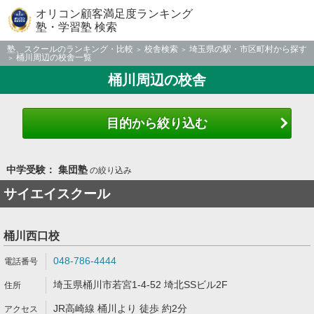
オリコン顧客満足度ランキング
塾・学習塾 検索
塾、スクールのランキング・比較
校舎検索
埼玉県の駅・市区町村から探す
桶川周辺の校舎一覧
桶川周辺の校舎
目的から絞り込む
中学受験： 集団塾
の絞り込み
サイエイスクール
桶川西口校
048-786-4444
埼玉県桶川市若宮1-4-52 埼北SSビル2F
JR高崎線 桶川より 徒歩 約2分