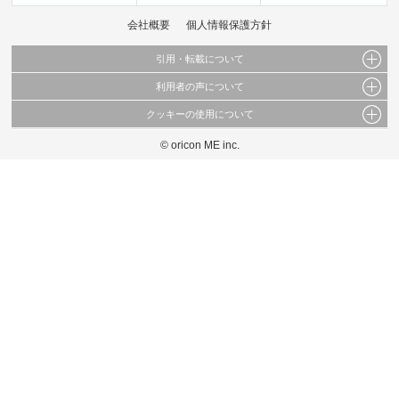
会社概要
個人情報保護方針
引用・転載について
利用者の声について
当サイトで公開されている情報（文字、写真、イラスト、画像データ等）及びこれらの配
置・編集および構造などについての著作権は株式会社oricon MEに帰属しております。
クッキーの使用について
当サイトに掲載している内容はすべてサービスの利用者が提出された見解・感想です。
これらの情報を権利者の許可なく無断転載・複製などの二次利用を行うことは固く禁じて
弊社が内容について正確性を含め一切保証するものではありません。
おります。
© oricon ME inc.
このサイトでは Cookie を使用して、ユーザーに合わせたコンテンツや広告の表示、ソー
弊社の見解・ 意見ではないことをご理解いただいた上でご覧ください。
シャル メディア機能の提供、広告の表示回数やクリック数の測定を行っています。
また、ユーザーによるサイトの利用状況についても情報を収集し、ソーシャル メディア
や広告配信、データ解析の各パートナーに提供しています。
各パートナーは、この情報とユーザーが各パートナーに提供した他の情報や、ユーザーが
各パートナーのサービスを使用したときに収集した他の情報を組み合わせて使用すること
があります。