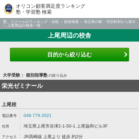
オリコン顧客満足度ランキング
塾・学習塾 検索
塾、スクールのランキング・比較
校舎検索
埼玉県の駅・市区町村から探す
上尾周辺の校舎一覧
上尾周辺の校舎
目的から絞り込む
大学受験： 個別指導塾
の絞り込み
栄光ゼミナール
上尾校
048-779-2021
埼玉県上尾市谷津2-1-50-1 上尾協和ビル3F
JR高崎線 上尾より 徒歩 約2分