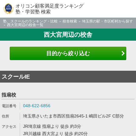
オリコン顧客満足度ランキング
塾・学習塾 検索
塾、スクールのランキング・比較
校舎検索
埼玉県の駅・市区町村から探す
西大宮周辺の校舎一覧
西大宮周辺の校舎
目的から絞り込む
スクールIE
指扇校
048-622-6856
埼玉県さいたま市西区指扇2645-1 嶋田ビル2F C部分
JR埼京線 指扇より 徒歩 約3分
JR川越線 西大宮より 徒歩 約20分