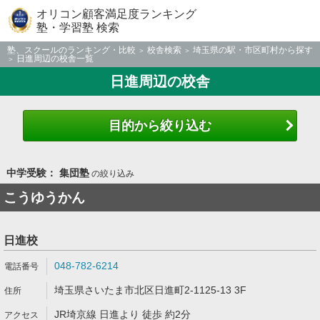
オリコン顧客満足度ランキング
塾・学習塾 検索
塾、スクールのランキング・比較
校舎検索
埼玉県の駅・市区町村から探す
日進周辺の校舎一覧
日進周辺の校舎
目的から絞り込む
中学受験： 集団塾
の絞り込み
こうゆうかん
日進校
048-782-6214
埼玉県さいたま市北区日進町2-1125-13 3F
JR埼京線 日進より 徒歩 約2分