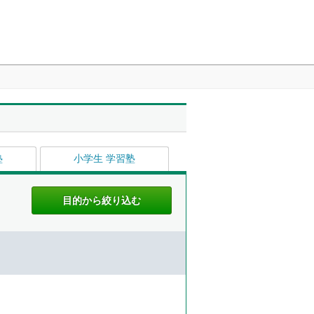
塾
小学生 学習塾