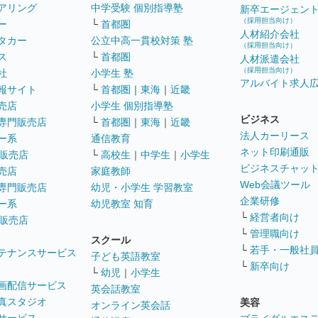
アリング
中学受験 個別指導塾
新卒エージェン
（採用担当向け）
ー
└
首都圏
人材紹介会社
タカー
公立中高一貫校対策 塾
（採用担当向け）
ス
└
首都圏
人材派遣会社
（採用担当向け）
社
小学生 塾
アルバイト求人
報サイト
└
首都圏
｜
東海
｜
近畿
売店
小学生 個別指導塾
ビジネス
専門販売店
└
首都圏
｜
東海
｜
近畿
法人カーリース
ー系
通信教育
ネット印刷通販
販売店
└
高校生
｜
中学生
｜
小学生
ビジネスチャッ
売店
家庭教師
Web会議ツール
専門販売店
幼児・小学生 学習教室
企業研修
ー系
幼児教室 知育
└
経営者向け
販売店
└
管理職向け
スクール
└
若手・一般社
テナンスサービス
子ども英語教室
└
新卒向け
└
幼児
｜
小学生
画配信サービス
英会話教室
真スタジオ
美容
オンライン英会話