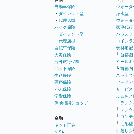
自動車保険
ウォータ
└
ダイレクト型
浄水型
└
代理店型
ウォータ
バイク保険
家事代行
└
ダイレクト型
ハウスク
└
代理店型
コインラ
自転車保険
食材宅配
火災保険
└
首都圏
海外旅行保険
ミールキ
ペット保険
└
首都圏
生命保険
ネットス
医療保険
フードデ
がん保険
サービス
学資保険
ふるさと
保険相談ショップ
トランク
└
レンタ
└
コンテ
金融
└
宅配型
ネット証券
引越し会
NISA