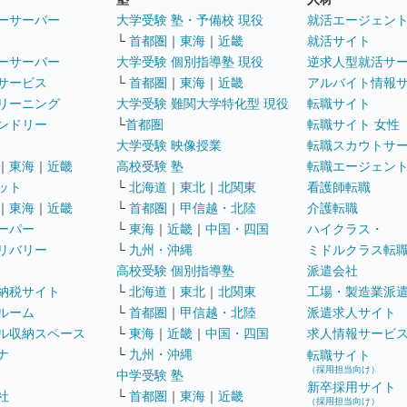
ーサーバー
大学受験 塾・予備校 現役
就活エージェン
└
首都圏
｜
東海
｜
近畿
就活サイト
ーサーバー
大学受験 個別指導塾 現役
逆求人型就活サ
サービス
└
首都圏
｜
東海
｜
近畿
アルバイト情報
リーニング
大学受験 難関大学特化型 現役
転職サイト
ンドリー
└
首都圏
転職サイト 女性
大学受験 映像授業
転職スカウトサ
｜
東海
｜
近畿
高校受験 塾
転職エージェン
ット
└
北海道
｜
東北
｜
北関東
看護師転職
｜
東海
｜
近畿
└
首都圏
｜
甲信越・北陸
介護転職
ーパー
└
東海
｜
近畿
｜
中国・四国
ハイクラス・
リバリー
└
九州・沖縄
ミドルクラス転
高校受験 個別指導塾
派遣会社
納税サイト
└
北海道
｜
東北
｜
北関東
工場・製造業派
ルーム
└
首都圏
｜
甲信越・北陸
派遣求人サイト
ル収納スペース
└
東海
｜
近畿
｜
中国・四国
求人情報サービ
ナ
└
九州・沖縄
転職サイト
（採用担当向け）
中学受験 塾
新卒採用サイト
社
└
首都圏
｜
東海
｜
近畿
（採用担当向け）