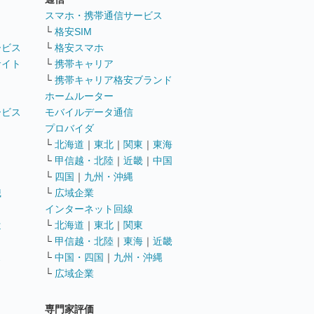
ト
スマホ・携帯通信サービス
└
格安SIM
ービス
└
格安スマホ
サイト
└
携帯キャリア
└
携帯キャリア格安ブランド
ホームルーター
ービス
モバイルデータ通信
ト
プロバイダ
└
北海道
｜
東北
｜
関東
｜
東海
└
甲信越・北陸
｜
近畿
｜
中国
└
四国
｜
九州・沖縄
職
└
広域企業
インターネット回線
遣
└
北海道
｜
東北
｜
関東
└
甲信越・北陸
｜
東海
｜
近畿
ス
└
中国・四国
｜
九州・沖縄
└
広域企業
専門家評価