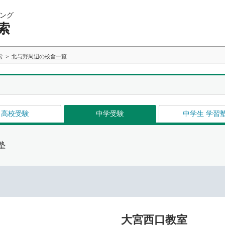
ング
索
索
北与野周辺の校舎一覧
高校受験
中学受験
中学生 学習
塾
大宮西口教室