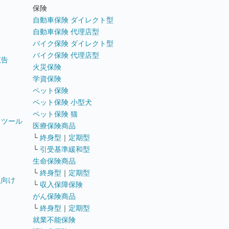
ト
保険
自動車保険 ダイレクト型
自動車保険 代理店型
バイク保険 ダイレクト型
バイク保険 代理店型
広告
火災保険
学資保険
ペット保険
ペット保険 小型犬
ペット保険 猫
トツール
医療保険商品
└
終身型
｜
定期型
└
引受基準緩和型
生命保険商品
└
終身型
｜
定期型
員向け
└
収入保障保険
がん保険商品
└
終身型
｜
定期型
就業不能保険