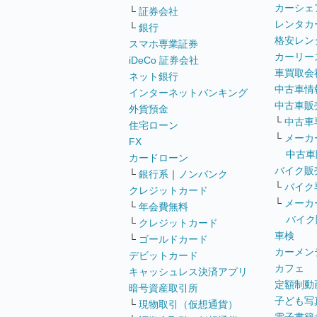
カーシェ
└
証券会社
レンタカ
└
銀行
格安レン
スマホ専業証券
カーリー
iDeCo 証券会社
車買取会
ネット銀行
中古車情
インターネットバンキング
中古車販
外貨預金
└
中古車
住宅ローン
└
メーカ
FX
中古車
カードローン
バイク販
└
銀行系
｜
ノンバンク
└
バイク
クレジットカード
└
メーカ
└
年会費無料
バイク
└
クレジットカード
車検
└
ゴールドカード
カーメン
デビットカード
カフェ
キャッシュレス決済アプリ
定額制動
暗号資産取引所
子ども写
└
現物取引（仮想通貨）