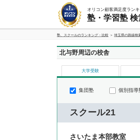
オリコン顧客満足度ランキ
塾・学習塾 検
塾、スクールのランキング・比較
埼玉県の路線検
北与野周辺の校舎
大学受験
集団塾
個別指導
スクール21
さいたま本部教室