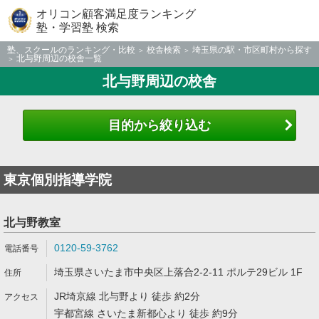
オリコン顧客満足度ランキング
塾・学習塾 検索
塾、スクールのランキング・比較
校舎検索
埼玉県の駅・市区町村から探す
北与野周辺の校舎一覧
北与野周辺の校舎
目的から絞り込む
東京個別指導学院
北与野教室
0120-59-3762
埼玉県さいたま市中央区上落合2-2-11 ポルテ29ビル 1F
JR埼京線 北与野より 徒歩 約2分
宇都宮線 さいたま新都心より 徒歩 約9分