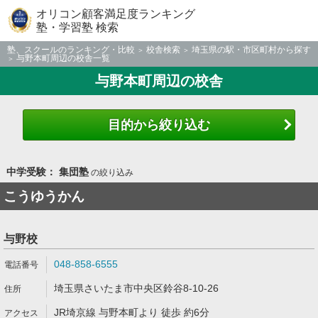
オリコン顧客満足度ランキング
塾・学習塾 検索
塾、スクールのランキング・比較
校舎検索
埼玉県の駅・市区町村から探す
与野本町周辺の校舎一覧
与野本町周辺の校舎
目的から絞り込む
中学受験： 集団塾
の絞り込み
こうゆうかん
与野校
048-858-6555
埼玉県さいたま市中央区鈴谷8-10-26
JR埼京線 与野本町より 徒歩 約6分