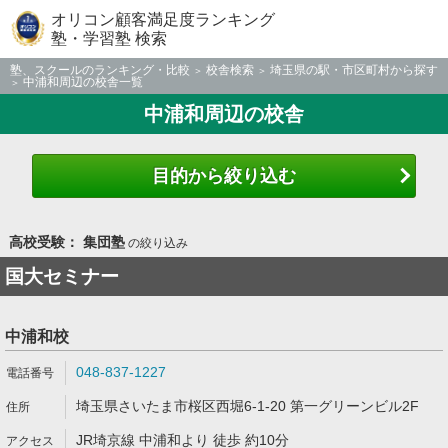
オリコン顧客満足度ランキング
塾・学習塾 検索
塾、スクールのランキング・比較
校舎検索
埼玉県の駅・市区町村から探す
中浦和周辺の校舎一覧
中浦和周辺の校舎
目的から絞り込む
高校受験： 集団塾
の絞り込み
国大セミナー
中浦和校
048-837-1227
埼玉県さいたま市桜区西堀6-1-20 第一グリーンビル2F
JR埼京線 中浦和より 徒歩 約10分